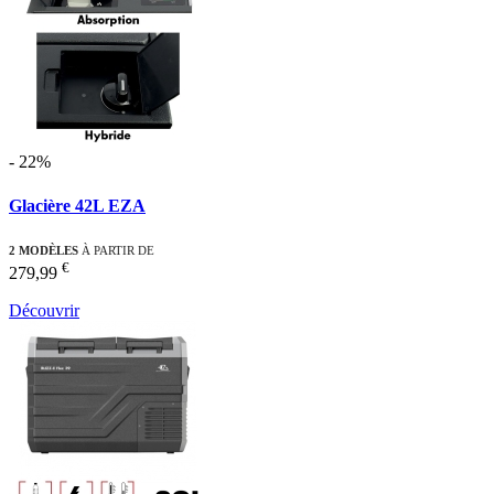
- 22%
Glacière 42L EZA
2 MODÈLES
À PARTIR DE
€
279,99
Découvrir