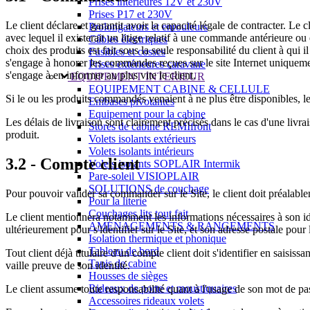
Prises intérieures 12V et 230V
Prises P17 et 230V
Le client déclare et garantit avoir la capacité légale de contracter.
Prolongateurs et enrouleurs
avec lequel il existerait un litige relatif à une commande antérieure 
Câbles électriques
choix des produits est fait sous la seule responsabilité du client à
Fusibles et cosses
s'engage à honorer les commandes reçues sur le site Internet unique
Prises extérieures caravane
s'engage à en informer au plus vite le client.
EQUIPEMENT INTERIEUR
EQUIPEMENT CABINE & CELLULE
Si le ou les produits commandés venaient à ne plus être disponibles, l
Embases pivotantes
Equipement pour la cabine
Les délais de livraison sont clairement précisés dans le cas d'une livra
Stores de cabine REMIfront
produit.
Volets isolants extérieurs
Volets isolants intérieurs
3.2 - Compte client
Volets isolants SOPLAIR Intermik
Pare-soleil VISIOPLAIR
SOLUTIONS de couchage
Pour pouvoir valider sa commander sur le Site, le client doit préalabl
Pour la literie
Couchages lits tout fait
Le client mentionnera notamment les informations nécessaires à son iden
AMÉNAGEMENTS & RANGEMENTS
ultérieurement pour s'identifier sur le Site, et son adresse postale pour 
Isolation thermique et phonique
Tableau de bord
Tout client déjà titulaire d'un compte client doit s'identifier en saisi
Tapis de cabine
vaille preuve de son identité.
Housses de sièges
Rideaux de porte et moustiquaires
Le client assume toute responsabilité quant à l'usage de son mot de pas
Accessoires rideaux volets