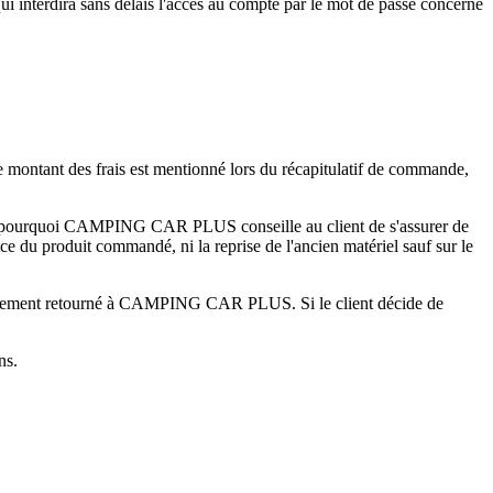
interdira sans délais l'accès au compte par le mot de passe concerné
 Le montant des frais est mentionné lors du récapitulatif de commande,
C'est pourquoi CAMPING CAR PLUS conseille au client de s'assurer de
ice du produit commandé, ni la reprise de l'ancien matériel sauf sur le
omatiquement retourné à CAMPING CAR PLUS. Si le client décide de
ns.