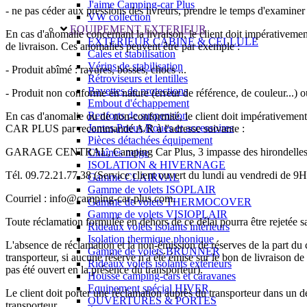
J'aime Camping-car Plus
- ne pas céder aux pressions des livreurs, prendre le temps d'examine
VW collection
EQUIPEMENT EXTERIEUR
En cas d'anomalie concernant la livraison, le client doit impérativeme
EXTERIEUR CABINE & CELLULE
de livraison. Ces anomalies peuvent être par exemple :
Cales et stabilisation
Vérins de stabilisation
- Produit abîmé : rayures, bosses, chocs ...
Rétroviseurs et lentilles
Bavettes de protections
- Produit non conforme en nature (erreur de référence, de couleur...) o
Embout d'échappement
Renforts de suspension
En cas d'anomalie ou de non-conformité, le client doit impérativement 
Jantes,Pneus,Roues et accessoires
CAR PLUS par recommandé A/R à l'adresse suivante :
Pièces détachées équipement
GARAGE CENTRAL, Camping Car Plus, 3 impasse des hirondel
Chaînes neige
ISOLATION & HIVERNAGE
Tél. 09.72.21.77.38 (Service client ouvert du lundi au vendredi de 9H
Gamme CLAIRVAL
Gamme de volets ISOPLAIR
Courriel : info@camping-car-plus.com.
Gamme de volets THERMOCOVER
Gamme de volets VISIOPLAIR
Toute réclamation formulée en dehors de ce délai pourra être rejetée san
Rideaux volets isolants intérieurs
Isolation thermique phonique
L'absence de réclamation et la non-émission de réserves de la part du cli
Gamme de volets BRUNNER
transporteur, si aucune réserve n'a été émise sur le bon de livrai
Rideaux volets isolants extérieurs
pas été ouvert en la présence du transporteur).
Housse camping-cars et caravanes
Equipement spécial HIVER
Le client doit porter une réclamation auprès du transporteur dans un dé
OUVERTURES & PORTES
transporteur.