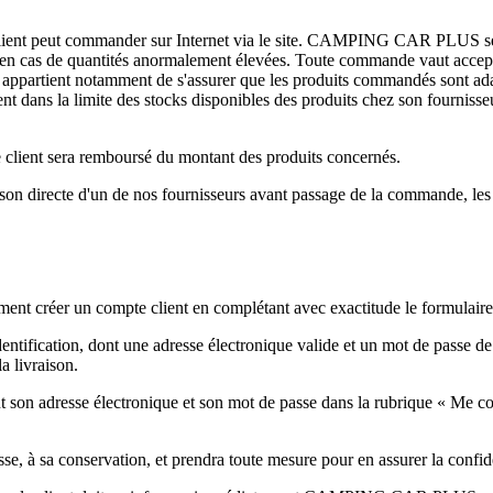
 Le client peut commander sur Internet via le site. CAMPING CAR PLUS se
ou en cas de quantités anormalement élevées. Toute commande vaut accepta
 qui il appartient notamment de s'assurer que les produits commandés s
ment dans la limite des stocks disponibles des produits chez son four
e client sera remboursé du montant des produits concernés.
ison directe d'un de nos fournisseurs avant passage de la commande, les f
ement créer un compte client en complétant avec exactitude le formulaire
tification, dont une adresse électronique valide et un mot de passe de so
la livraison.
ssant son adresse électronique et son mot de passe dans la rubrique « Me co
se, à sa conservation, et prendra toute mesure pour en assurer la confide