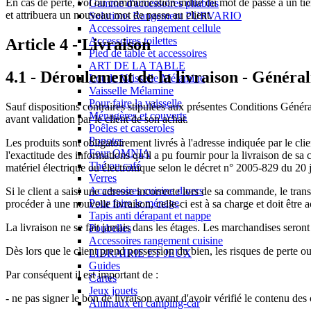
En cas de perte, vol ou communication indue du mot de passe à un ti
Gamme d'accessoires pliables
et attribuera un nouveau mot de passe au client.
Solutions Rangement PURVARIO
Accessoires rangement cellule
Accessoires toilettes
Article 4 - Livraison
Pied de table et accessoires
ART DE LA TABLE
4.1 - Déroulement de la livraison - Général
Lot de Vaisselle Mélamine
Vaisselle Mélamine
Pour faire la vaisselle
Sauf dispositions contraires stipulées aux présentes Conditions Général
Ménagères et couverts
avant validation par le client de son achat.
Poêles et casseroles
Popotes
Les produits sont obligatoirement livrés à l'adresse indiquée par le
Four OMNIA
l'exactitude des informations qu'il a pu fournir pour la livraison de sa
Thé ou café
matériel électrique ou électronique selon le décret n° 2005-829 du 20 ju
Verres
Accessoires cuisine divers
Si le client a saisi une adresse incorrecte lors de sa commande, le t
Pour faire le ménage
procéder à une nouvelle livraison, celle-ci est à sa charge et doit être a
Tapis anti dérapant et nappe
La livraison ne se fait jamais dans les étages. Les marchandises seront
Poubelles
Accessoires rangement cuisine
Dès lors que le client prend possession du bien, les risques de perte 
LIBRAIRIE ET JEUX
Guides
Par conséquent il est important de :
Cartes
Jeux jouets
- ne pas signer le bon de livraison avant d'avoir vérifié le contenu des c
Animaux en camping-car