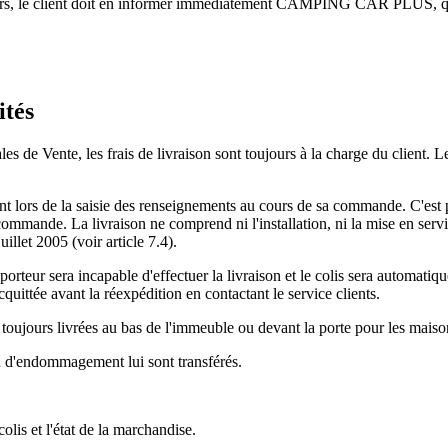
ers, le client doit en informer immédiatement CAMPING CAR PLUS, qui 
ités
es de Vente, les frais de livraison sont toujours à la charge du client.
 client lors de la saisie des renseignements au cours de sa commande. 
 commande. La livraison ne comprend ni l'installation, ni la mise en serv
illet 2005 (voir article 7.4).
ransporteur sera incapable d'effectuer la livraison et le colis sera aut
cquittée avant la réexpédition en contactant le service clients.
 toujours livrées au bas de l'immeuble ou devant la porte pour les maiso
ou d'endommagement lui sont transférés.
olis et l'état de la marchandise.