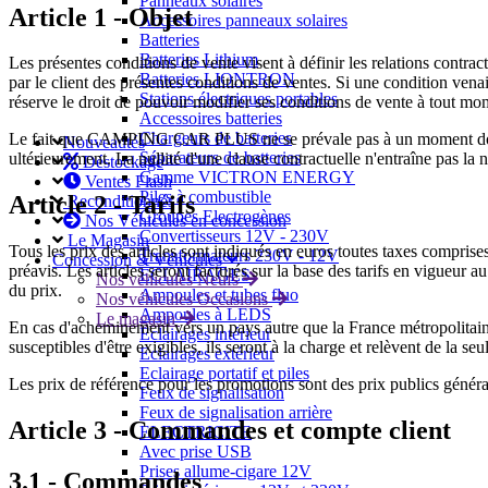
Panneaux solaires
Article 1 - Objet
Accessoires panneaux solaires
Batteries
Batteries Lithium
Les présentes conditions de vente visent à définir les relations contr
Batteries LIONTRON
par le client des présentes conditions de ventes. Si une condition ven
Stations électriques portables
réserve le droit de pouvoir modifier ses conditions de vente à tout mo
Accessoires batteries
Chargeurs de batteries
Le fait que CAMPING CAR PLUS ne se prévale pas à un moment donné d
Nouveautés
Séparateurs de batteries
ultérieurement. La nullité d'une clause contractuelle n'entraîne pas la 
Déstockage
Gamme VICTRON ENERGY
Ventes Flash
Piles à combustible
Article 2 - Tarifs
Reconditionnés
Groupes Electrogènes
Nos Véhicules en concession
Convertisseurs 12V - 230V
Le Magasin
Tous les prix des articles sont indiqués en euros toutes taxes compri
Transformateurs 230V - 12V
Concession & Véhicules
préavis. Les articles seront facturés sur la base des tarifs en vig
ECLAIRAGES
Nos véhicules Neufs
du prix.
Ampoules et tubes fluo
Nos véhicules Occasions
Ampoules à LEDS
Le magasin
En cas d'acheminement vers un pays autre que la France métropolitaine,
Eclairages intérieur
susceptibles d'être exigibles, ils seront à la charge et relèvent de la seu
Eclairages extérieur
Eclairage portatif et piles
Les prix de référence pour les promotions sont des prix publics généra
Feux de signalisation
Feux de signalisation arrière
Article 3 - Commandes et compte client
ELECTRICITE
Avec prise USB
Prises allume-cigare 12V
3.1 - Commandes