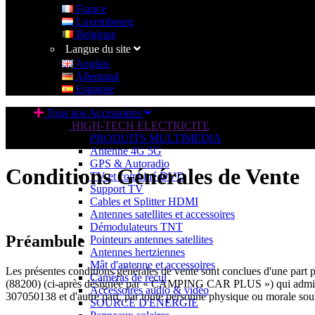
France
Luxembourg
Belgique
Langue du site
Anglais
Allemand
Espagne
Tous nos Accessoires
HIGH-TECH ELECTRICITE
PRODUITS MULTIMEDIA
Antenne 4G 5G
GPS & Autoradio
Conditions Générales de Vente
TV et combiné DVD
Support TV
Cables et Splitter HDMI
Antennes satellites et accessoires
Démodulateurs TNT
Préambule
Pointeurs antennes satellites
Antennes hertziennes
Mât d'antenne et accessoires
Les présentes conditions générales de vente sont conclues d'une
Caméras de recul
(88200) (ci-après désignée par « CAMPING CAR PLUS ») qui administr
Accessoires audio & vidéo
307050138 et d'autre part, par toute personne physique ou morale souh
SOURCE D'ENERGIE