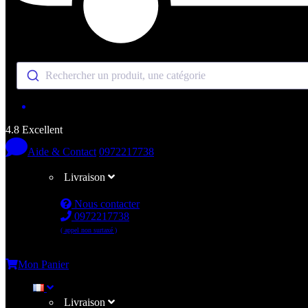
Rechercher un produit, une catégorie
4.8 Excellent
Aide & Contact
0972217738
Livraison
Nous contacter
0972217738
( appel non surtaxé )
Me connecter
Mon Panier
Livraison