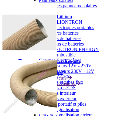
Panneaux solaires
Accessoires panneaux solaires
Batteries
Batteries Lithium
Batteries LIONTRON
Stations électriques portables
Accessoires batteries
Chargeurs de batteries
Nouveautés
Séparateurs de batteries
Déstockage
Gamme VICTRON ENERGY
Ventes Flash
Piles à combustible
Reconditionnés
Groupes Electrogènes
Nos Véhicules en concession
Convertisseurs 12V - 230V
Le Magasin
Transformateurs 230V - 12V
Concession & Véhicules
ECLAIRAGES
Nos véhicules Neufs
Ampoules et tubes fluo
Nos véhicules Occasions
Ampoules à LEDS
Le magasin
Eclairages intérieur
Eclairages extérieur
Eclairage portatif et piles
Feux de signalisation
Feux de signalisation arrière
ELECTRICITE
Avec prise USB
Prises allume-cigare 12V