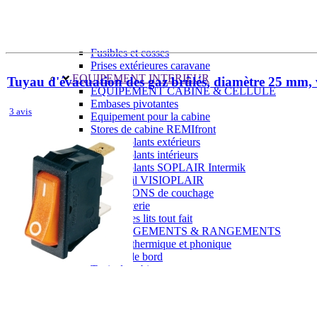
Prises intérieures 12V et 230V
Prises P17 et 230V
Prolongateurs et enrouleurs
Câbles électriques
Fusibles et cosses
Prises extérieures caravane
EQUIPEMENT INTERIEUR
Tuyau d'évacuation des gaz brûlés, diamètre 25 mm,
EQUIPEMENT CABINE & CELLULE
Embases pivotantes
3 avis
Equipement pour la cabine
Stores de cabine REMIfront
Volets isolants extérieurs
Volets isolants intérieurs
Volets isolants SOPLAIR Intermik
Pare-soleil VISIOPLAIR
SOLUTIONS de couchage
Pour la literie
Couchages lits tout fait
AMÉNAGEMENTS & RANGEMENTS
Isolation thermique et phonique
Tableau de bord
Tapis de cabine
Housses de sièges
Rideaux de porte et moustiquaires
Accessoires rideaux volets