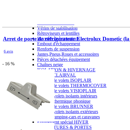
J'aime Camping-car Plus
VW collection
EQUIPEMENT EXTERIEUR
EXTERIEUR CABINE & CELLULE
Cales et stabilisation
Vérins de stabilisation
Rétroviseurs et lentilles
Arret de porte de réfrigérateur Electrolux Dometic (la
Bavettes de protections
Embout d'échappement
Renforts de suspension
6 avis
Jantes,Pneus,Roues et accessoires
Pièces détachées équipement
- 16 %
Chaînes neige
ISOLATION & HIVERNAGE
Gamme CLAIRVAL
Gamme de volets ISOPLAIR
Gamme de volets THERMOCOVER
Gamme de volets VISIOPLAIR
Rideaux volets isolants intérieurs
Isolation thermique phonique
Gamme de volets BRUNNER
Rideaux volets isolants extérieurs
Housse camping-cars et caravanes
Equipement spécial HIVER
OUVERTURES & PORTES