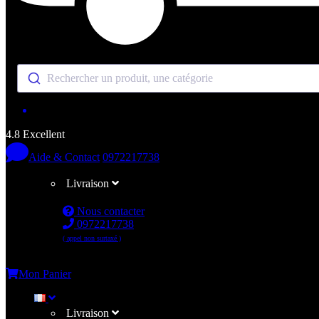
Rechercher un produit, une catégorie
4.8 Excellent
Aide & Contact
0972217738
Livraison
Nous contacter
0972217738
( appel non surtaxé )
Me connecter
Mon Panier
Livraison