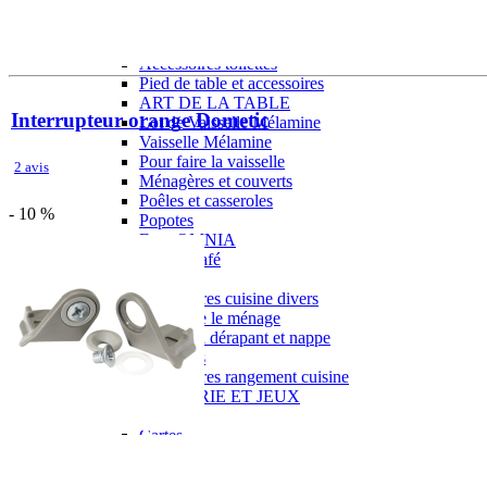
Gamme d'accessoires pliables
Solutions Rangement PURVARIO
Accessoires rangement cellule
Accessoires toilettes
Pied de table et accessoires
ART DE LA TABLE
Interrupteur orange Dometic
Lot de Vaisselle Mélamine
Vaisselle Mélamine
Pour faire la vaisselle
2 avis
Ménagères et couverts
Poêles et casseroles
- 10 %
Popotes
Four OMNIA
Thé ou café
Verres
Accessoires cuisine divers
Pour faire le ménage
Tapis anti dérapant et nappe
Poubelles
Accessoires rangement cuisine
LIBRAIRIE ET JEUX
Guides
Cartes
Jeux jouets
Animaux en camping-car