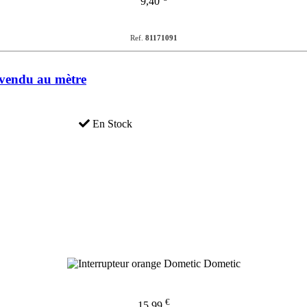
9,40
Ref.
81171091
 vendu au mètre
En Stock
€
15,99