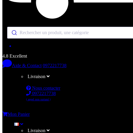
Rechercher un produit, une catégorie
4.8 Excellent
Aide & Contact
0972217738
Livraison
Nous contacter
0972217738
( appel non surtaxé )
Me connecter
Mon Panier
Livraison