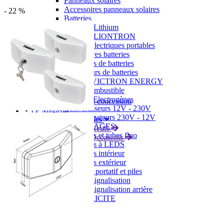
Panneaux solaires
Accessoires panneaux solaires
- 22 %
Batteries
Batteries Lithium
Batteries LIONTRON
Stations électriques portables
Accessoires batteries
Chargeurs de batteries
Nouveautés
Séparateurs de batteries
Déstockage
Gamme VICTRON ENERGY
Ventes Flash
Piles à combustible
Reconditionnés
Groupes Electrogènes
Nos Véhicules en concession
Convertisseurs 12V - 230V
Le Magasin
Transformateurs 230V - 12V
Concession & Véhicules
ECLAIRAGES
Nos véhicules Neufs
Ampoules et tubes fluo
Nos véhicules Occasions
Ampoules à LEDS
Le magasin
Eclairages intérieur
Eclairages extérieur
Eclairage portatif et piles
Feux de signalisation
Feux de signalisation arrière
ELECTRICITE
Avec prise USB
Prises allume-cigare 12V