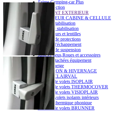
J'aime Camping-car Plus
VW collection
EQUIPEMENT EXTERIEUR
EXTERIEUR CABINE & CELLULE
Cales et stabilisation
Vérins de stabilisation
Rétroviseurs et lentilles
Bavettes de protections
Embout d'échappement
Renforts de suspension
Jantes,Pneus,Roues et accessoires
Pièces détachées équipement
Chaînes neige
ISOLATION & HIVERNAGE
Gamme CLAIRVAL
Gamme de volets ISOPLAIR
Gamme de volets THERMOCOVER
Gamme de volets VISIOPLAIR
Rideaux volets isolants intérieurs
Isolation thermique phonique
Gamme de volets BRUNNER
Rideaux volets isolants extérieurs
Housse camping-cars et caravanes
Equipement spécial HIVER
OUVERTURES & PORTES