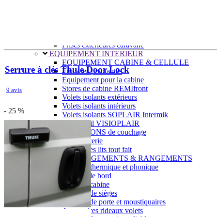
Prises intérieures 12V et 230V
Prises P17 et 230V
Prolongateurs et enrouleurs
Câbles électriques
Fusibles et cosses
Prises extérieures caravane
EQUIPEMENT INTERIEUR
EQUIPEMENT CABINE & CELLULE
Serrure à clés Thule Door Lock
Embases pivotantes
Equipement pour la cabine
Stores de cabine REMIfront
9 avis
Volets isolants extérieurs
Volets isolants intérieurs
- 25 %
Volets isolants SOPLAIR Intermik
Pare-soleil VISIOPLAIR
SOLUTIONS de couchage
Pour la literie
Couchages lits tout fait
AMÉNAGEMENTS & RANGEMENTS
Isolation thermique et phonique
Tableau de bord
Tapis de cabine
Housses de sièges
Rideaux de porte et moustiquaires
Accessoires rideaux volets