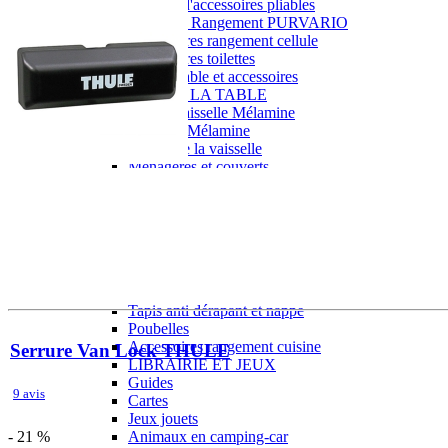
Gamme d'accessoires pliables
Solutions Rangement PURVARIO
Accessoires rangement cellule
Accessoires toilettes
Pied de table et accessoires
ART DE LA TABLE
Lot de Vaisselle Mélamine
Vaisselle Mélamine
Pour faire la vaisselle
Ménagères et couverts
Poêles et casseroles
Popotes
Four OMNIA
Thé ou café
Verres
Accessoires cuisine divers
Pour faire le ménage
Tapis anti dérapant et nappe
Poubelles
Accessoires rangement cuisine
Serrure Van Lock THULE
LIBRAIRIE ET JEUX
Guides
9 avis
Cartes
Jeux jouets
- 21 %
Animaux en camping-car