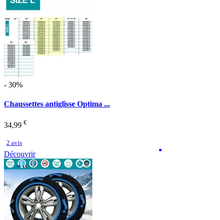
- 30%
Chaussettes antiglisse Optima ...
€
34,99
2 avis
Découvrir