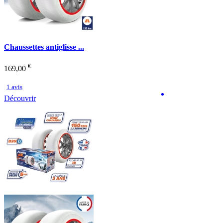
Chaussettes antiglisse ...
€
169,00
1 avis
Découvrir