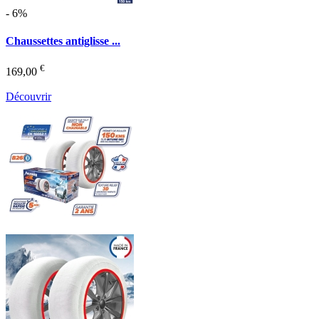
- 6%
Chaussettes antiglisse ...
€
169,00
Découvrir