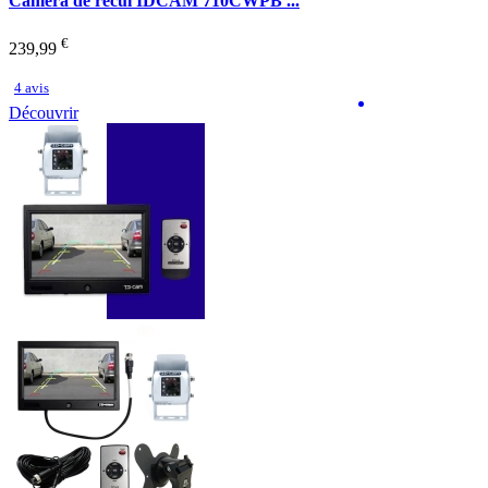
Caméra de recul IDCAM 710CWPB ...
€
239,99
4 avis
Découvrir