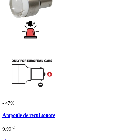
- 47%
Ampoule de recul sonore
€
9,99