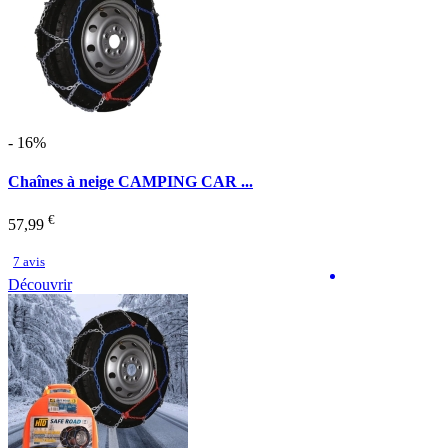
- 16%
Chaînes à neige CAMPING CAR ...
€
57,99
7 avis
Découvrir