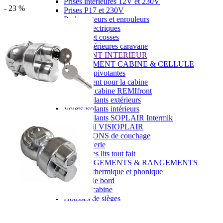
Prises intérieures 12V et 230V
- 23 %
Prises P17 et 230V
Prolongateurs et enrouleurs
Câbles électriques
Fusibles et cosses
Prises extérieures caravane
EQUIPEMENT INTERIEUR
EQUIPEMENT CABINE & CELLULE
Embases pivotantes
Equipement pour la cabine
Stores de cabine REMIfront
Volets isolants extérieurs
Volets isolants intérieurs
Volets isolants SOPLAIR Intermik
Pare-soleil VISIOPLAIR
SOLUTIONS de couchage
Pour la literie
Couchages lits tout fait
AMÉNAGEMENTS & RANGEMENTS
Isolation thermique et phonique
Tableau de bord
Tapis de cabine
Housses de sièges
Rideaux de porte et moustiquaires
Accessoires rideaux volets