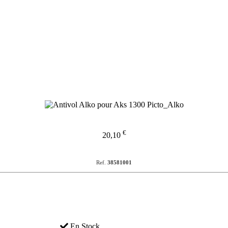
€
20,10
Ref.
38581001
En Stock