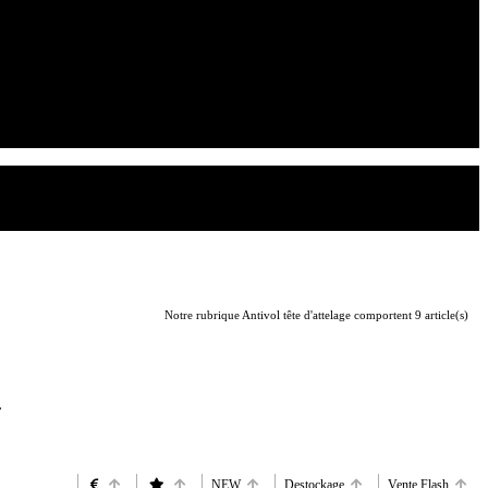
Notre rubrique Antivol tête d'attelage comportent 9 article(s)
.
NEW
Destockage
Vente Flash