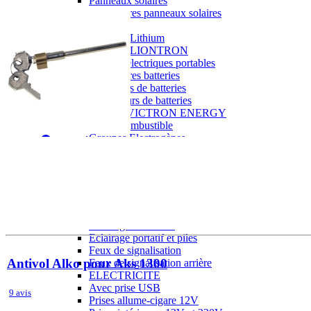
Panneaux solaires
Accessoires panneaux solaires
Batteries
Batteries Lithium
Batteries LIONTRON
Stations électriques portables
Accessoires batteries
Chargeurs de batteries
Nouveautés
Séparateurs de batteries
Déstockage
Gamme VICTRON ENERGY
Ventes Flash
Piles à combustible
Reconditionnés
Groupes Electrogènes
Nos Véhicules en concession
Convertisseurs 12V - 230V
Le Magasin
Transformateurs 230V - 12V
Concession & Véhicules
ECLAIRAGES
Nos véhicules Neufs
Ampoules et tubes fluo
Nos véhicules Occasions
Ampoules à LEDS
Le magasin
Eclairages intérieur
Eclairages extérieur
Eclairage portatif et piles
Feux de signalisation
Antivol Alko pour Aks 1300
Feux de signalisation arrière
ELECTRICITE
Avec prise USB
9 avis
Prises allume-cigare 12V