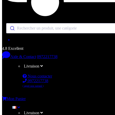
Rechercher un produit, une catégorie
4.8 Excellent
Aide & Contact
0972217738
Livraison
Nous contacter
0972217738
( appel non surtaxé )
Me connecter
Mon Panier
Livraison