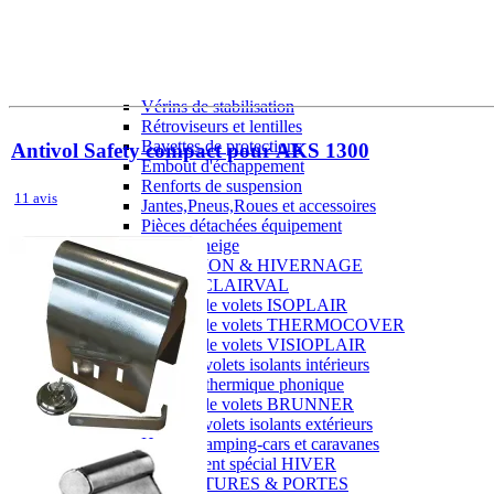
J'aime Camping-car Plus
VW collection
EQUIPEMENT EXTERIEUR
EXTERIEUR CABINE & CELLULE
Cales et stabilisation
Vérins de stabilisation
Rétroviseurs et lentilles
Bavettes de protections
Antivol Safety compact pour AKS 1300
Embout d'échappement
Renforts de suspension
11 avis
Jantes,Pneus,Roues et accessoires
Pièces détachées équipement
Chaînes neige
ISOLATION & HIVERNAGE
Gamme CLAIRVAL
Gamme de volets ISOPLAIR
Gamme de volets THERMOCOVER
Gamme de volets VISIOPLAIR
Rideaux volets isolants intérieurs
Isolation thermique phonique
Gamme de volets BRUNNER
Rideaux volets isolants extérieurs
Housse camping-cars et caravanes
Equipement spécial HIVER
OUVERTURES & PORTES