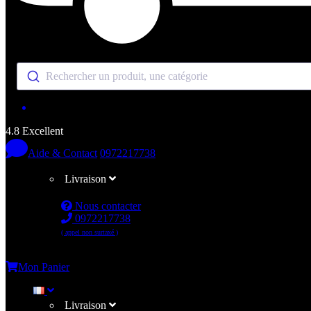
Rechercher un produit, une catégorie
4.8 Excellent
Aide & Contact
0972217738
Livraison
Nous contacter
0972217738
( appel non surtaxé )
Me connecter
Mon Panier
Livraison