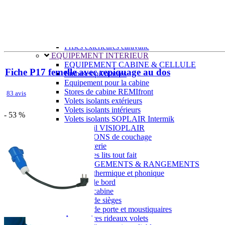
Prises intérieures 12V et 230V
Prises P17 et 230V
Prolongateurs et enrouleurs
Câbles électriques
Fusibles et cosses
Prises extérieures caravane
EQUIPEMENT INTERIEUR
EQUIPEMENT CABINE & CELLULE
Fiche P17 femelle avec repiquage au dos
Embases pivotantes
Equipement pour la cabine
Stores de cabine REMIfront
83 avis
Volets isolants extérieurs
Volets isolants intérieurs
- 53 %
Volets isolants SOPLAIR Intermik
Pare-soleil VISIOPLAIR
SOLUTIONS de couchage
Pour la literie
Couchages lits tout fait
AMÉNAGEMENTS & RANGEMENTS
Isolation thermique et phonique
Tableau de bord
Tapis de cabine
Housses de sièges
Rideaux de porte et moustiquaires
Accessoires rideaux volets