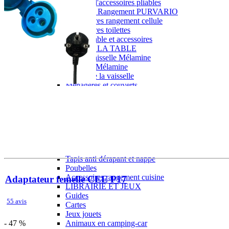
Gamme d'accessoires pliables
Solutions Rangement PURVARIO
Accessoires rangement cellule
Accessoires toilettes
Pied de table et accessoires
ART DE LA TABLE
Lot de Vaisselle Mélamine
Vaisselle Mélamine
Pour faire la vaisselle
Ménagères et couverts
Poêles et casseroles
Popotes
Four OMNIA
Thé ou café
Verres
Accessoires cuisine divers
Pour faire le ménage
Tapis anti dérapant et nappe
Poubelles
Accessoires rangement cuisine
Adaptateur femelle CEE P17
LIBRAIRIE ET JEUX
Guides
55 avis
Cartes
Jeux jouets
- 47 %
Animaux en camping-car