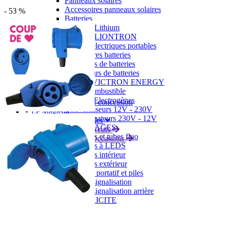
Panneaux solaires
Accessoires panneaux solaires
- 53 %
Batteries
Batteries Lithium
Batteries LIONTRON
Stations électriques portables
Accessoires batteries
Chargeurs de batteries
Nouveautés
Séparateurs de batteries
Déstockage
Gamme VICTRON ENERGY
Ventes Flash
Piles à combustible
Reconditionnés
Groupes Electrogènes
Nos Véhicules en concession
Convertisseurs 12V - 230V
Le Magasin
Transformateurs 230V - 12V
Concession & Véhicules
ECLAIRAGES
Nos véhicules Neufs
Ampoules et tubes fluo
Nos véhicules Occasions
Ampoules à LEDS
Le magasin
Eclairages intérieur
Eclairages extérieur
Eclairage portatif et piles
Feux de signalisation
Feux de signalisation arrière
ELECTRICITE
Avec prise USB
Prises allume-cigare 12V