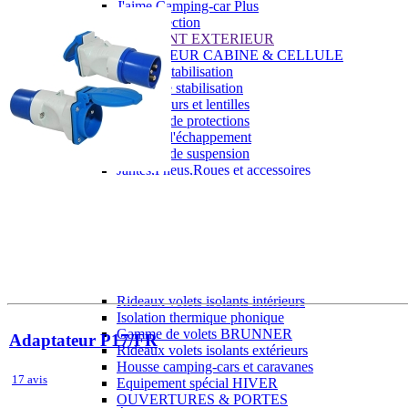
J'aime Camping-car Plus
VW collection
EQUIPEMENT EXTERIEUR
EXTERIEUR CABINE & CELLULE
Cales et stabilisation
Vérins de stabilisation
Rétroviseurs et lentilles
Bavettes de protections
Embout d'échappement
Renforts de suspension
Jantes,Pneus,Roues et accessoires
Pièces détachées équipement
Chaînes neige
ISOLATION & HIVERNAGE
Gamme CLAIRVAL
Gamme de volets ISOPLAIR
Gamme de volets THERMOCOVER
Gamme de volets VISIOPLAIR
Rideaux volets isolants intérieurs
Isolation thermique phonique
Gamme de volets BRUNNER
Adaptateur P17/FR
Rideaux volets isolants extérieurs
Housse camping-cars et caravanes
17 avis
Equipement spécial HIVER
OUVERTURES & PORTES