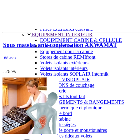
Prises intérieures 12V et 230V
Prises P17 et 230V
Prolongateurs et enrouleurs
Câbles électriques
Fusibles et cosses
Prises extérieures caravane
EQUIPEMENT INTERIEUR
EQUIPEMENT CABINE & CELLULE
Sous matelas anti-condensation AKWAMAT
Embases pivotantes
Equipement pour la cabine
Stores de cabine REMIfront
88 avis
Volets isolants extérieurs
Volets isolants intérieurs
- 26 %
Volets isolants SOPLAIR Intermik
Pare-soleil VISIOPLAIR
SOLUTIONS de couchage
Pour la literie
Couchages lits tout fait
AMÉNAGEMENTS & RANGEMENTS
Isolation thermique et phonique
Tableau de bord
Tapis de cabine
Housses de sièges
Rideaux de porte et moustiquaires
Accessoires rideaux volets