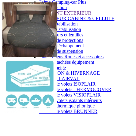
J'aime Camping-car Plus
VW collection
EQUIPEMENT EXTERIEUR
EXTERIEUR CABINE & CELLULE
Cales et stabilisation
Vérins de stabilisation
Rétroviseurs et lentilles
Bavettes de protections
Embout d'échappement
Renforts de suspension
Jantes,Pneus,Roues et accessoires
Pièces détachées équipement
Chaînes neige
ISOLATION & HIVERNAGE
Gamme CLAIRVAL
Gamme de volets ISOPLAIR
Gamme de volets THERMOCOVER
Gamme de volets VISIOPLAIR
Rideaux volets isolants intérieurs
Isolation thermique phonique
Gamme de volets BRUNNER
Rideaux volets isolants extérieurs
Housse camping-cars et caravanes
Equipement spécial HIVER
OUVERTURES & PORTES