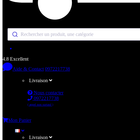
Rechercher un produit, une catégorie
4.8 Excellent
Aide & Contact
0972217738
Livraison
Nous contacter
0972217738
( appel non surtaxé )
Me connecter
Mon Panier
Livraison