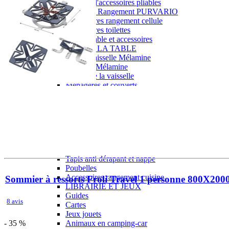
Gamme d'accessoires pliables
Solutions Rangement PURVARIO
Accessoires rangement cellule
Accessoires toilettes
Pied de table et accessoires
ART DE LA TABLE
Lot de Vaisselle Mélamine
Vaisselle Mélamine
Pour faire la vaisselle
Ménagères et couverts
Poêles et casseroles
Popotes
Four OMNIA
Thé ou café
Verres
Accessoires cuisine divers
Pour faire le ménage
Tapis anti dérapant et nappe
Poubelles
Accessoires rangement cuisine
Sommier à ressorts Froli Travel 1 personne 800X200
LIBRAIRIE ET JEUX
Guides
8 avis
Cartes
Jeux jouets
- 35 %
Animaux en camping-car