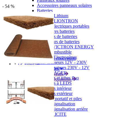
Panneaux solaires
Accessoires panneaux solaires
- 54 %
Batteries
Batteries Lithium
Batteries LIONTRON
Stations électriques portables
Accessoires batteries
Chargeurs de batteries
Nouveautés
Séparateurs de batteries
Déstockage
Gamme VICTRON ENERGY
Ventes Flash
Piles à combustible
Reconditionnés
Groupes Electrogènes
Nos Véhicules en concession
Convertisseurs 12V - 230V
Le Magasin
Transformateurs 230V - 12V
Concession & Véhicules
ECLAIRAGES
Nos véhicules Neufs
Ampoules et tubes fluo
Nos véhicules Occasions
Ampoules à LEDS
Le magasin
Eclairages intérieur
Eclairages extérieur
Eclairage portatif et piles
Feux de signalisation
Feux de signalisation arrière
ELECTRICITE
Avec prise USB
Prises allume-cigare 12V