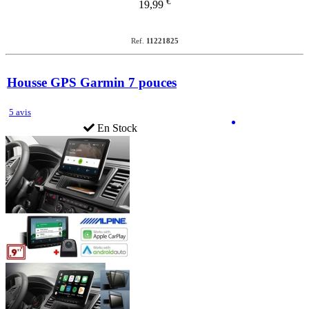
€
19,99
Ref.
11221825
Housse GPS Garmin 7 pouces
5 avis
En Stock