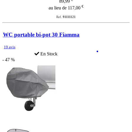
89,99
€
au lieu de 117,00
Ref.
91111121
WC portable bi-pot 30 Fiamma
19 avis
En Stock
- 47 %