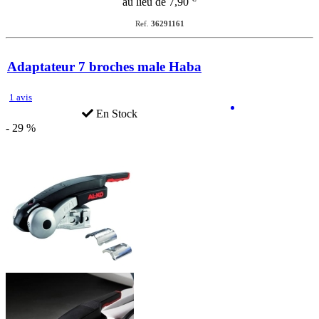
au lieu de 7,90
Ref.
36291161
Adaptateur 7 broches male Haba
1 avis
En Stock
- 29 %