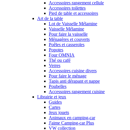
Accessoires rangement cellule
Accessoires toilettes
Pied de table et accessoires
Art de la table
Lot de Vaisselle Mélamine
Vaisselle Mélamine
Pour faire la vaisselle
Ménagères et couverts
Poêles et casseroles
Popotes
Four OMNIA
Thé ou café
Verres
Accessoires cuisine divers
Pour faire le ménage
Tapis anti dérapant et nappe
Poubelles
Accessoires rangement cuisine
Librairie et jeux
Guides
Cartes
Jeux jouets
Animaux en camping-car
J'aime Camping-car Plus
VW collection