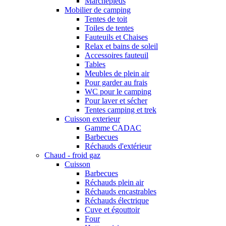
Marchepieds
Mobilier de camping
Tentes de toit
Toiles de tentes
Fauteuils et Chaises
Relax et bains de soleil
Accessoires fauteuil
Tables
Meubles de plein air
Pour garder au frais
WC pour le camping
Pour laver et sécher
Tentes camping et trek
Cuisson exterieur
Gamme CADAC
Barbecues
Réchauds d'extérieur
Chaud - froid gaz
Cuisson
Barbecues
Réchauds plein air
Réchauds encastrables
Réchauds électrique
Cuve et égouttoir
Four