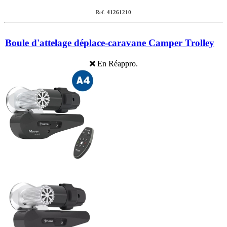
Ref.
41261210
Boule d'attelage déplace-caravane Camper Trolley
En Réappro.