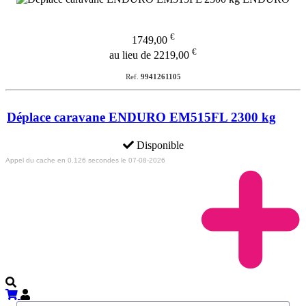
€
1749,00
€
au lieu de 2219,00
Ref.
9941261105
Déplace caravane ENDURO EM515FL 2300 kg
Disponible
Appel du cache en 0.126 secondes le 07-08-2026