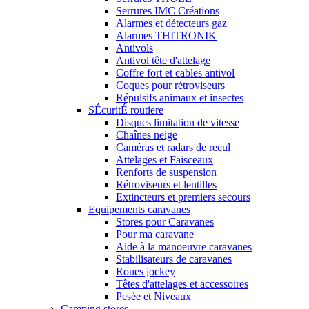
Serrures IMC Créations
Alarmes et détecteurs gaz
Alarmes THITRONIK
Antivols
Antivol tête d'attelage
Coffre fort et cables antivol
Coques pour rétroviseurs
Répulsifs animaux et insectes
SÉcuritÉ routiere
Disques limitation de vitesse
Chaînes neige
Caméras et radars de recul
Attelages et Faisceaux
Renforts de suspension
Rétroviseurs et lentilles
Extincteurs et premiers secours
Equipements caravanes
Stores pour Caravanes
Pour ma caravane
Aide à la manoeuvre caravanes
Stabilisateurs de caravanes
Roues jockey
Têtes d'attelages et accessoires
Pesée et Niveaux
Camping stores