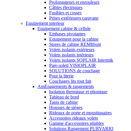
Prolongateurs et enrouleurs
Câbles électriques
Fusibles et cosses
Prises extérieures caravane
Equipement interieur
Equipement cabine & cellule
Embases pivotantes
Equipement pour la cabine
Stores de cabine REMIfront
Volets isolants extérieurs
Volets isolants intérieurs
Volets isolants SOPLAIR Intermik
Pare-soleil VISIOPLAIR
SOLUTIONS de couchage
Pour la literie
Couchages lits tout fait
AmÉnagements & rangements
Isolation thermique et phonique
Tableau de bord
Tapis de cabine
Housses de sièges
Rideaux de porte et moustiquaires
Accessoires rideaux volets
Gamme d'accessoires pliables
Solutions Rangement PURVARIO