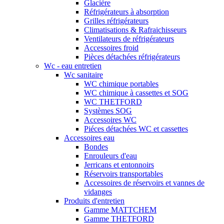
Glacière
Réfrigérateurs à absorption
Grilles réfrigérateurs
Climatisations & Rafraichisseurs
Ventilateurs de réfrigérateurs
Accessoires froid
Pièces détachées réfrigérateurs
Wc - eau entretien
Wc sanitaire
WC chimique portables
WC chimique à cassettes et SOG
WC THETFORD
Systèmes SOG
Accessoires WC
Piéces détachées WC et cassettes
Accessoires eau
Bondes
Enrouleurs d'eau
Jerricans et entonnoirs
Réservoirs transportables
Accessoires de réservoirs et vannes de
vidanges
Produits d'entretien
Gamme MATTCHEM
Gamme THETFORD