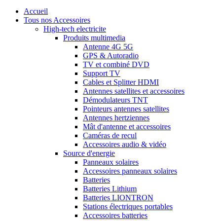
Accueil
Tous nos Accessoires
High-tech electricite
Produits multimedia
Antenne 4G 5G
GPS & Autoradio
TV et combiné DVD
Support TV
Cables et Splitter HDMI
Antennes satellites et accessoires
Démodulateurs TNT
Pointeurs antennes satellites
Antennes hertziennes
Mât d'antenne et accessoires
Caméras de recul
Accessoires audio & vidéo
Source d'energie
Panneaux solaires
Accessoires panneaux solaires
Batteries
Batteries Lithium
Batteries LIONTRON
Stations électriques portables
Accessoires batteries