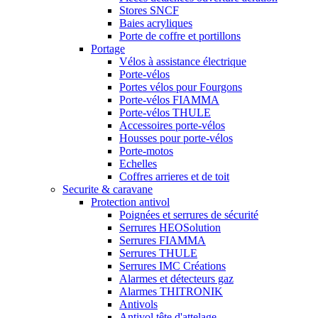
Stores SNCF
Baies acryliques
Porte de coffre et portillons
Portage
Vélos à assistance électrique
Porte-vélos
Portes vélos pour Fourgons
Porte-vélos FIAMMA
Porte-vélos THULE
Accessoires porte-vélos
Housses pour porte-vélos
Porte-motos
Echelles
Coffres arrieres et de toit
Securite & caravane
Protection antivol
Poignées et serrures de sécurité
Serrures HEOSolution
Serrures FIAMMA
Serrures THULE
Serrures IMC Créations
Alarmes et détecteurs gaz
Alarmes THITRONIK
Antivols
Antivol tête d'attelage