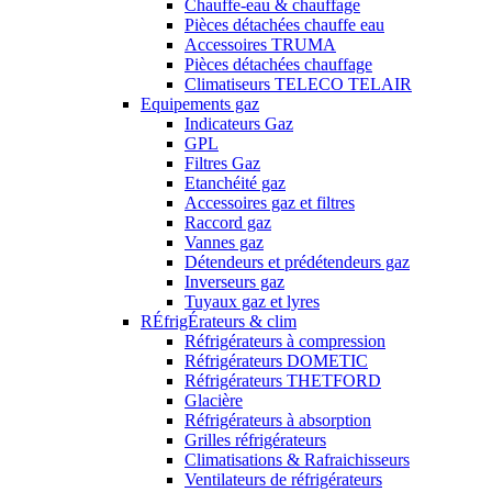
Chauffe-eau & chauffage
Pièces détachées chauffe eau
Accessoires TRUMA
Pièces détachées chauffage
Climatiseurs TELECO TELAIR
Equipements gaz
Indicateurs Gaz
GPL
Filtres Gaz
Etanchéité gaz
Accessoires gaz et filtres
Raccord gaz
Vannes gaz
Détendeurs et prédétendeurs gaz
Inverseurs gaz
Tuyaux gaz et lyres
RÉfrigÉrateurs & clim
Réfrigérateurs à compression
Réfrigérateurs DOMETIC
Réfrigérateurs THETFORD
Glacière
Réfrigérateurs à absorption
Grilles réfrigérateurs
Climatisations & Rafraichisseurs
Ventilateurs de réfrigérateurs