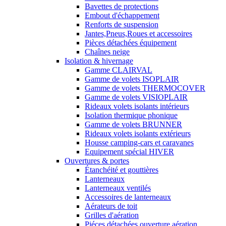
Bavettes de protections
Embout d'échappement
Renforts de suspension
Jantes,Pneus,Roues et accessoires
Pièces détachées équipement
Chaînes neige
Isolation & hivernage
Gamme CLAIRVAL
Gamme de volets ISOPLAIR
Gamme de volets THERMOCOVER
Gamme de volets VISIOPLAIR
Rideaux volets isolants intérieurs
Isolation thermique phonique
Gamme de volets BRUNNER
Rideaux volets isolants extérieurs
Housse camping-cars et caravanes
Equipement spécial HIVER
Ouvertures & portes
Étanchéité et gouttières
Lanterneaux
Lanterneaux ventilés
Accessoires de lanterneaux
Aérateurs de toit
Grilles d'aération
Piéces détachées ouverture aération