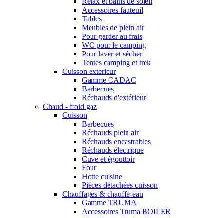
Relax et bains de soleil
Accessoires fauteuil
Tables
Meubles de plein air
Pour garder au frais
WC pour le camping
Pour laver et sécher
Tentes camping et trek
Cuisson exterieur
Gamme CADAC
Barbecues
Réchauds d'extérieur
Chaud - froid gaz
Cuisson
Barbecues
Réchauds plein air
Réchauds encastrables
Réchauds électrique
Cuve et égouttoir
Four
Hotte cuisine
Pièces détachées cuisson
Chauffages & chauffe-eau
Gamme TRUMA
Accessoires Truma BOILER