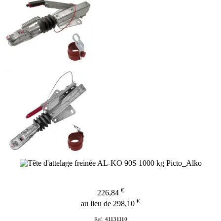
€
226,84
€
au lieu de 298,10
Ref.
41131110