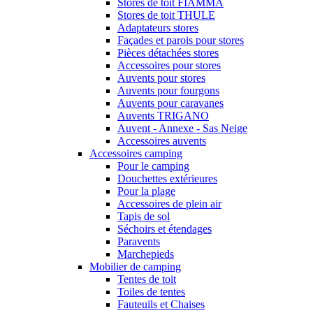
Stores de toit FIAMMA
Stores de toit THULE
Adaptateurs stores
Façades et parois pour stores
Pièces détachées stores
Accessoires pour stores
Auvents pour stores
Auvents pour fourgons
Auvents pour caravanes
Auvents TRIGANO
Auvent - Annexe - Sas Neige
Accessoires auvents
Accessoires camping
Pour le camping
Douchettes extérieures
Pour la plage
Accessoires de plein air
Tapis de sol
Séchoirs et étendages
Paravents
Marchepieds
Mobilier de camping
Tentes de toit
Toiles de tentes
Fauteuils et Chaises