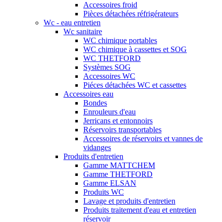
Accessoires froid
Pièces détachées réfrigérateurs
Wc - eau entretien
Wc sanitaire
WC chimique portables
WC chimique à cassettes et SOG
WC THETFORD
Systèmes SOG
Accessoires WC
Piéces détachées WC et cassettes
Accessoires eau
Bondes
Enrouleurs d'eau
Jerricans et entonnoirs
Réservoirs transportables
Accessoires de réservoirs et vannes de
vidanges
Produits d'entretien
Gamme MATTCHEM
Gamme THETFORD
Gamme ELSAN
Produits WC
Lavage et produits d'entretien
Produits traitement d'eau et entretien
réservoir