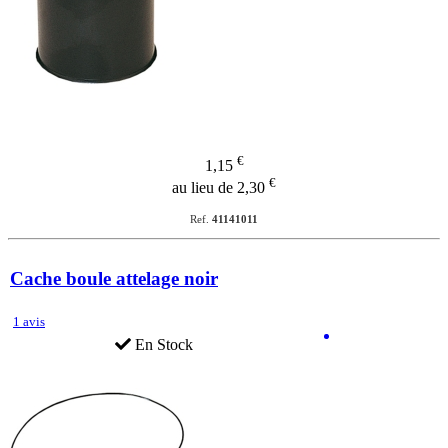
€
1,15
€
au lieu de 2,30
Ref.
41141011
Cache boule attelage noir
1 avis
En Stock