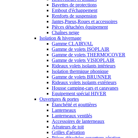
Bavettes de protections
Embout d'échappement
Renforts de suspension
Jantes,Pneus,Roues et accessoires
Pièces détachées équipement
Chaînes neige
Isolation & hivernage
Gamme CLAIRVAL
Gamme de volets ISOPLAIR
Gamme de volets THERMOCOVER
Gamme de volets VISIOPLAIR
Rideaux volets isolants intérieurs
Isolation thermique phonique
Gamme de volets BRUNNER
Rideaux volets isolants extérieurs
Housse camping-cars et caravanes
Equipement spécial HIVER
Ouvertures & portes
Étanchéité et gouttières
Lanterneaux
Lanterneaux ventilés
Accessoires de lanterneaux
Aérateurs de toit
Grilles d'aération
Piéces détachées ouverture aération