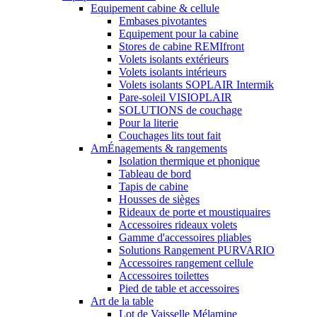
Equipement cabine & cellule
Embases pivotantes
Equipement pour la cabine
Stores de cabine REMIfront
Volets isolants extérieurs
Volets isolants intérieurs
Volets isolants SOPLAIR Intermik
Pare-soleil VISIOPLAIR
SOLUTIONS de couchage
Pour la literie
Couchages lits tout fait
AmÉnagements & rangements
Isolation thermique et phonique
Tableau de bord
Tapis de cabine
Housses de sièges
Rideaux de porte et moustiquaires
Accessoires rideaux volets
Gamme d'accessoires pliables
Solutions Rangement PURVARIO
Accessoires rangement cellule
Accessoires toilettes
Pied de table et accessoires
Art de la table
Lot de Vaisselle Mélamine