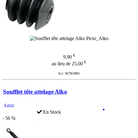
€
9,90
€
au lieu de 25,00
Ref.
41765001
Soufflet tête attelage Alko
4 avis
En Stock
- 56 %