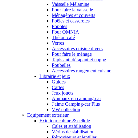
Vaisselle Mélamine
Pour faire la vaisselle
Ménagères et couverts
Poêles et casseroles
Popotes
Four OMNIA
Thé ou café
Verres
Accessoires cuisine divers
Pour faire le ménage
Tapis anti dérapant et nappe
Poubelles
Accessoires rangement cuisine
Librairie et jeux
Guides
Cartes
Jeux jouets
Animaux en camping-car
J'aime Camping-car Plus
VW collection
Equipement exterieur
Exterieur cabine & cellule
Cales et stabilisation
Vérins de stabilisation
Rétroviseurs et lentilles