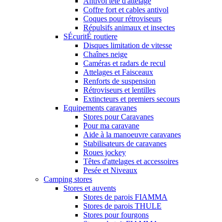
Antivol tête d'attelage
Coffre fort et cables antivol
Coques pour rétroviseurs
Répulsifs animaux et insectes
SÉcuritÉ routiere
Disques limitation de vitesse
Chaînes neige
Caméras et radars de recul
Attelages et Faisceaux
Renforts de suspension
Rétroviseurs et lentilles
Extincteurs et premiers secours
Equipements caravanes
Stores pour Caravanes
Pour ma caravane
Aide à la manoeuvre caravanes
Stabilisateurs de caravanes
Roues jockey
Têtes d'attelages et accessoires
Pesée et Niveaux
Camping stores
Stores et auvents
Stores de parois FIAMMA
Stores de parois THULE
Stores pour fourgons