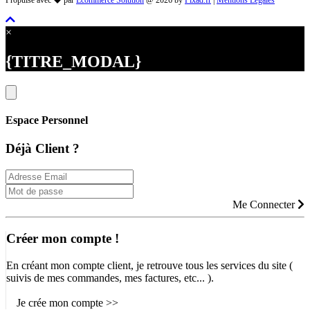
Propulsé avec
par
Ecommerce Solution
@ 2026 by
Pixad.fr
|
Mentions Légales
×
{TITRE_MODAL}
Espace Personnel
Déjà Client ?
Me Connecter
Créer mon compte !
En créant mon compte client, je retrouve tous les services du site (
suivis de mes commandes, mes factures, etc... ).
Je crée mon compte >>