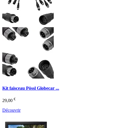
Kit faisceau Pössl Globecar ...
€
29,00
Découvrir