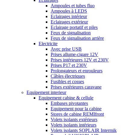
Eclairages
Ampoules et tubes fluo
Ampoules à LEDS
Eclairages intérieur
Eclairages extérieur
Eclairage portatif et piles
Feux de signalisation
Feux de signalisation arrière
Electricite
Avec prise USB
Prises allume-cigare 12V
Prises intérieures 12V et 230V
Prises P17 et 230V
Prolongateurs et enrouleurs
Câbles électriques
Fusibles et cosses
Prises extérieures caravane
Equipement interieur
Equipement cabine & cellule
Embases pivotantes
Equipement pour la cabine
Stores de cabine REMIfront
Volets isolants extérieurs
Volets isolants intérieurs
Volets isolants SOPLAIR Intermik