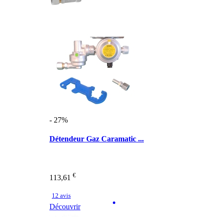
- 27%
Détendeur Gaz Caramatic ...
€
113,61
12 avis
Découvrir