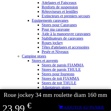
Attelages et Faisceaux
Renforts de suspension
Rétroviseurs et lentilles
Extincteurs et premiers secours
Equipements caravanes
Stores pour Caravanes
Pour ma caravane
Aide à la manoeuvre caravanes
Stabilisateurs de caravanes
Roues jockey
Têtes d'attelages et accessoires
Pesée et Niveaux
Camping stores
Stores et auvents
Stores de parois FIAMMA
Stores de parois THULE
Stores pour fourgons
Stores de toit FIAMMA
Stores de toit THULE
Adaptateurs stores
Façades et parois pour stores
Roue jockey 34 mm roulette diam 160 mm
Pièces détachées stores
Accessoires pour stores
€
23,99
Auvents pour stores
AJOUTER AU PANIER
Auvents pour fourgons