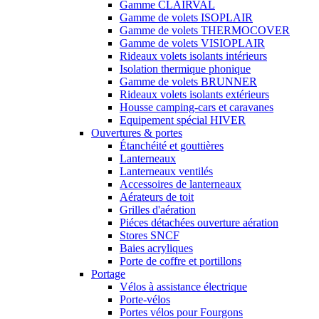
Gamme CLAIRVAL
Gamme de volets ISOPLAIR
Gamme de volets THERMOCOVER
Gamme de volets VISIOPLAIR
Rideaux volets isolants intérieurs
Isolation thermique phonique
Gamme de volets BRUNNER
Rideaux volets isolants extérieurs
Housse camping-cars et caravanes
Equipement spécial HIVER
Ouvertures & portes
Étanchéité et gouttières
Lanterneaux
Lanterneaux ventilés
Accessoires de lanterneaux
Aérateurs de toit
Grilles d'aération
Piéces détachées ouverture aération
Stores SNCF
Baies acryliques
Porte de coffre et portillons
Portage
Vélos à assistance électrique
Porte-vélos
Portes vélos pour Fourgons