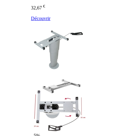
€
32,67
Découvrir
- 5%