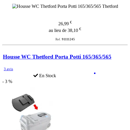
€
26,99
€
au lieu de 38,10
Ref.
91111245
Housse WC Thetford Porta Potti 165/365/565
3 avis
En Stock
- 3 %