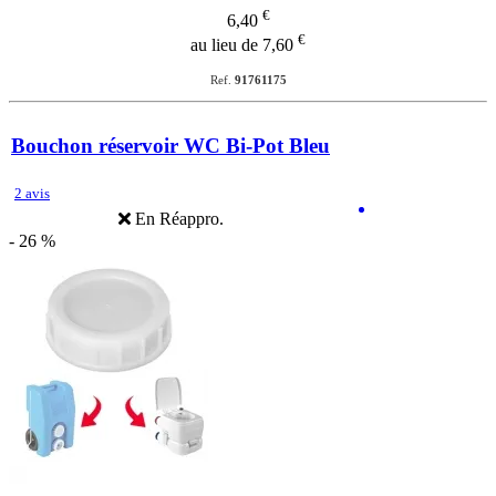
€
6,40
€
au lieu de 7,60
Ref.
91761175
Bouchon réservoir WC Bi-Pot Bleu
2 avis
En Réappro.
- 26 %