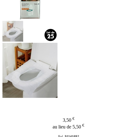
€
3,50
€
au lieu de 5,50
Ref.
91141092