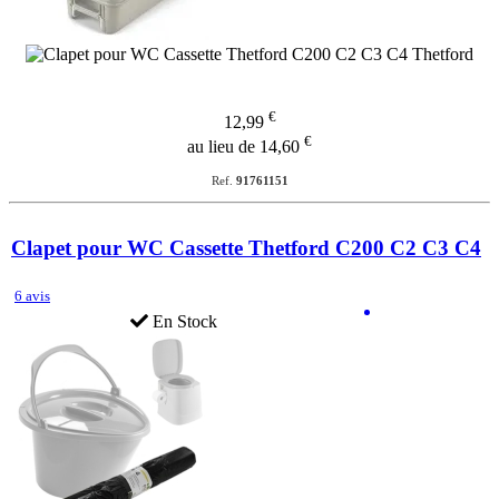
€
12,99
€
au lieu de 14,60
Ref.
91761151
Clapet pour WC Cassette Thetford C200 C2 C3 C4
6 avis
En Stock