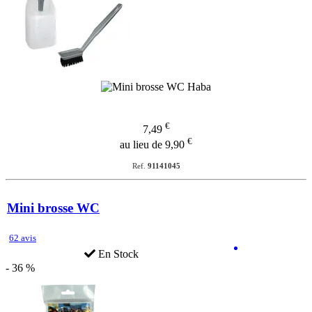
€
7,49
€
au lieu de 9,90
Ref.
91141045
Mini brosse WC
62 avis
En Stock
- 36 %