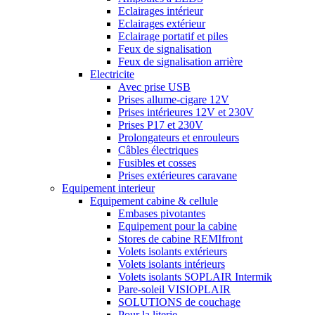
Eclairages intérieur
Eclairages extérieur
Eclairage portatif et piles
Feux de signalisation
Feux de signalisation arrière
Electricite
Avec prise USB
Prises allume-cigare 12V
Prises intérieures 12V et 230V
Prises P17 et 230V
Prolongateurs et enrouleurs
Câbles électriques
Fusibles et cosses
Prises extérieures caravane
Equipement interieur
Equipement cabine & cellule
Embases pivotantes
Equipement pour la cabine
Stores de cabine REMIfront
Volets isolants extérieurs
Volets isolants intérieurs
Volets isolants SOPLAIR Intermik
Pare-soleil VISIOPLAIR
SOLUTIONS de couchage
Pour la literie