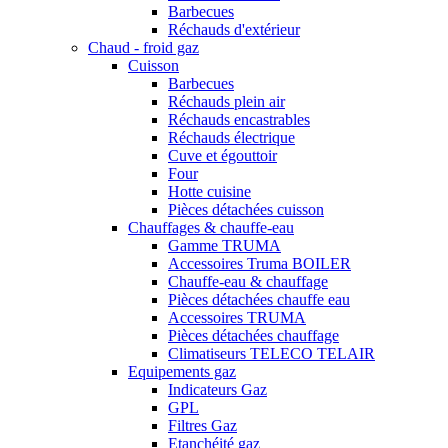
Barbecues
Réchauds d'extérieur
Chaud - froid gaz
Cuisson
Barbecues
Réchauds plein air
Réchauds encastrables
Réchauds électrique
Cuve et égouttoir
Four
Hotte cuisine
Pièces détachées cuisson
Chauffages & chauffe-eau
Gamme TRUMA
Accessoires Truma BOILER
Chauffe-eau & chauffage
Pièces détachées chauffe eau
Accessoires TRUMA
Pièces détachées chauffage
Climatiseurs TELECO TELAIR
Equipements gaz
Indicateurs Gaz
GPL
Filtres Gaz
Etanchéité gaz