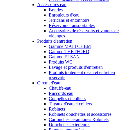
Accessoires eau
Bondes
Enrouleurs d'eau
Jerricans et entonnoirs
Réservoirs transportables
Accessoires de réservoirs et vannes de
vidanges
Produits d'entretien
Gamme MATTCHEM
Gamme THETFORD
Gamme ELSAN
Produits WC
Lavage et produits d'entretien
Produits traitement d'eau et entretien
réservoir
Circuit d'eau
Chauffe-eau
Raccords eau
Coupelles et colliers
Tuyaux d'eau et colliers
Robinets
Robinets douchettes et accessoires
Cartouches céramiques Robinets
Douchettes extérieures
Pompes immergées