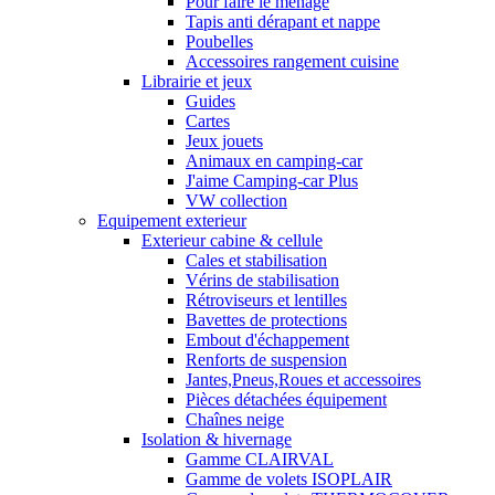
Pour faire le ménage
Tapis anti dérapant et nappe
Poubelles
Accessoires rangement cuisine
Librairie et jeux
Guides
Cartes
Jeux jouets
Animaux en camping-car
J'aime Camping-car Plus
VW collection
Equipement exterieur
Exterieur cabine & cellule
Cales et stabilisation
Vérins de stabilisation
Rétroviseurs et lentilles
Bavettes de protections
Embout d'échappement
Renforts de suspension
Jantes,Pneus,Roues et accessoires
Pièces détachées équipement
Chaînes neige
Isolation & hivernage
Gamme CLAIRVAL
Gamme de volets ISOPLAIR