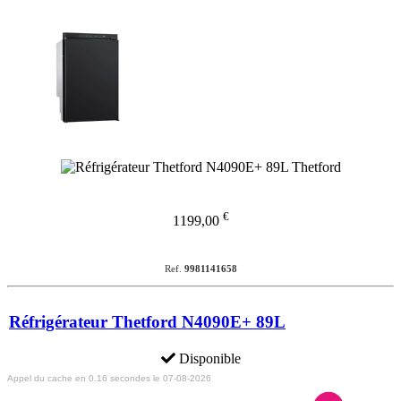
€
1199,00
Ref.
9981141658
Réfrigérateur Thetford N4090E+ 89L
Disponible
Appel du cache en 0.16 secondes le 07-08-2026