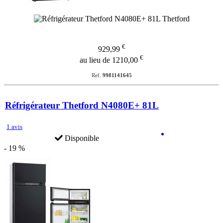
€
929,99
€
au lieu de 1210,00
Ref.
9981141645
Réfrigérateur Thetford N4080E+ 81L
1 avis
Disponible
- 19 %