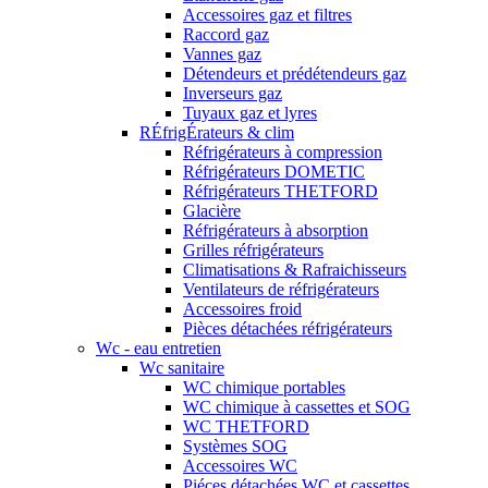
Accessoires gaz et filtres
Raccord gaz
Vannes gaz
Détendeurs et prédétendeurs gaz
Inverseurs gaz
Tuyaux gaz et lyres
RÉfrigÉrateurs & clim
Réfrigérateurs à compression
Réfrigérateurs DOMETIC
Réfrigérateurs THETFORD
Glacière
Réfrigérateurs à absorption
Grilles réfrigérateurs
Climatisations & Rafraichisseurs
Ventilateurs de réfrigérateurs
Accessoires froid
Pièces détachées réfrigérateurs
Wc - eau entretien
Wc sanitaire
WC chimique portables
WC chimique à cassettes et SOG
WC THETFORD
Systèmes SOG
Accessoires WC
Piéces détachées WC et cassettes