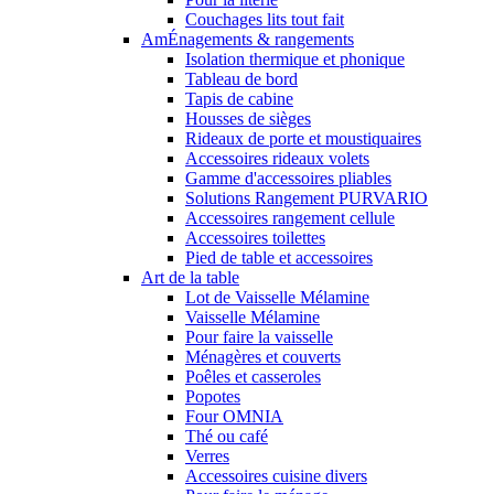
Couchages lits tout fait
AmÉnagements & rangements
Isolation thermique et phonique
Tableau de bord
Tapis de cabine
Housses de sièges
Rideaux de porte et moustiquaires
Accessoires rideaux volets
Gamme d'accessoires pliables
Solutions Rangement PURVARIO
Accessoires rangement cellule
Accessoires toilettes
Pied de table et accessoires
Art de la table
Lot de Vaisselle Mélamine
Vaisselle Mélamine
Pour faire la vaisselle
Ménagères et couverts
Poêles et casseroles
Popotes
Four OMNIA
Thé ou café
Verres
Accessoires cuisine divers