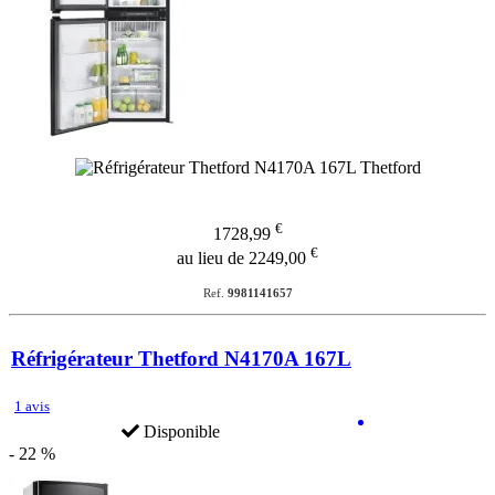
€
1728,99
€
au lieu de 2249,00
Ref.
9981141657
Réfrigérateur Thetford N4170A 167L
1 avis
Disponible
- 22 %