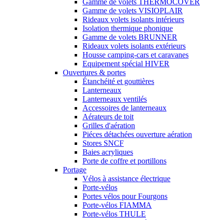
Gamme de volets THERMOCOVER
Gamme de volets VISIOPLAIR
Rideaux volets isolants intérieurs
Isolation thermique phonique
Gamme de volets BRUNNER
Rideaux volets isolants extérieurs
Housse camping-cars et caravanes
Equipement spécial HIVER
Ouvertures & portes
Étanchéité et gouttières
Lanterneaux
Lanterneaux ventilés
Accessoires de lanterneaux
Aérateurs de toit
Grilles d'aération
Piéces détachées ouverture aération
Stores SNCF
Baies acryliques
Porte de coffre et portillons
Portage
Vélos à assistance électrique
Porte-vélos
Portes vélos pour Fourgons
Porte-vélos FIAMMA
Porte-vélos THULE