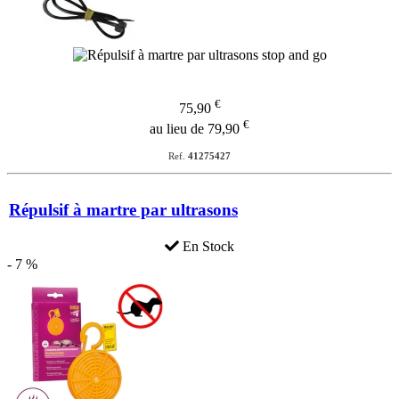
€
75,90
€
au lieu de 79,90
Ref.
41275427
Répulsif à martre par ultrasons
En Stock
- 7 %