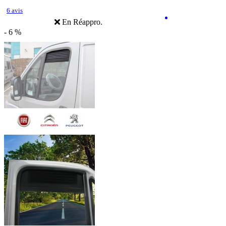
6 avis
En Réappro.
- 6 %