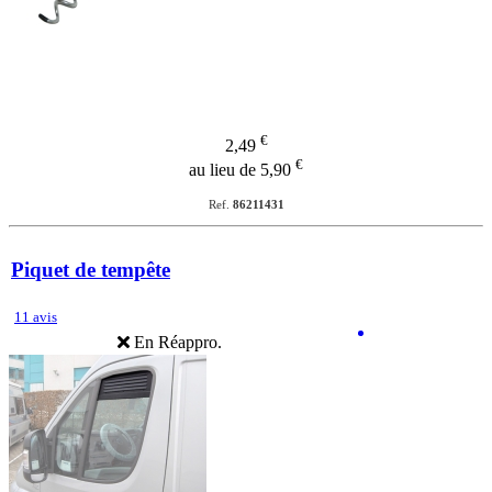
€
2,49
€
au lieu de 5,90
Ref.
86211431
Piquet de tempête
11 avis
En Réappro.