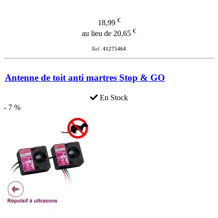
€
18,99
€
au lieu de 20,65
Ref.
41275464
Antenne de toit anti martres Stop & GO
En Stock
- 7 %