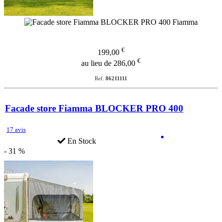
€
199,00
€
au lieu de 286,00
Ref.
86211111
Facade store Fiamma BLOCKER PRO 400
17 avis
En Stock
- 31 %