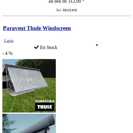
au lieu de 312,00
Ref.
86211416
Paravent Thule Windscreen
1 avis
En Stock
- 4 %