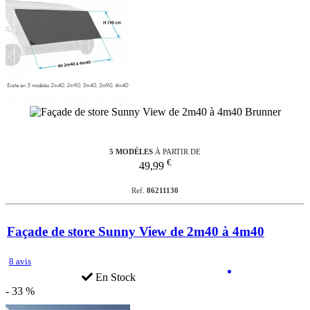
5 MODÈLES
À PARTIR DE
€
49,99
Ref.
86211130
Façade de store Sunny View de 2m40 à 4m40
8 avis
En Stock
- 33 %