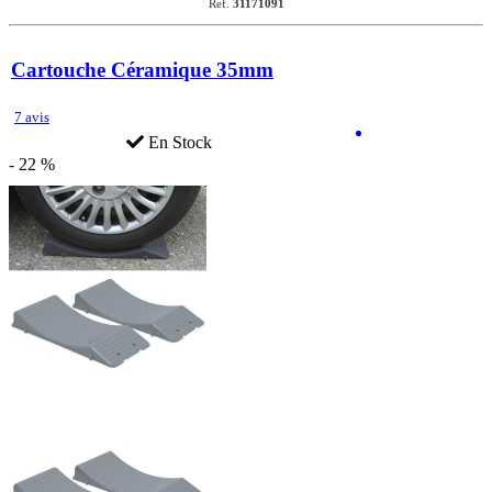
Ref.
31171091
Cartouche Céramique 35mm
7 avis
En Stock
- 22 %