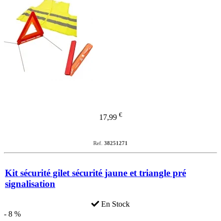
€
17,99
Ref.
38251271
Kit sécurité gilet sécurité jaune et triangle pré
signalisation
En Stock
- 8 %