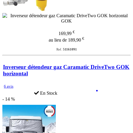
€
169,99
€
au lieu de 189,90
Ref.
51161091
Inverseur détendeur gaz Caramatic DriveTwo GOK
horizontal
6 avis
En Stock
- 14 %