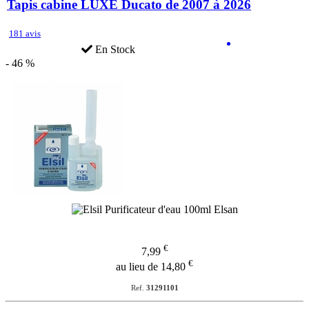
Tapis cabine LUXE Ducato de 2007 à 2026
181 avis
En Stock
- 46 %
€
7,99
€
au lieu de 14,80
Ref.
31291101