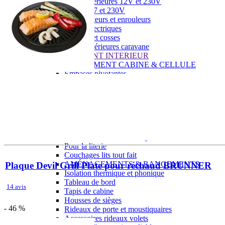
Prises intérieures 12V et 230V
Prises P17 et 230V
Prolongateurs et enrouleurs
Câbles électriques
Fusibles et cosses
Prises extérieures caravane
EQUIPEMENT INTERIEUR
EQUIPEMENT CABINE & CELLULE
Embases pivotantes
Equipement pour la cabine
Stores de cabine REMIfront
Volets isolants extérieurs
Volets isolants intérieurs
Volets isolants SOPLAIR Intermik
Pare-soleil VISIOPLAIR
SOLUTIONS de couchage
Pour la literie
Couchages lits tout fait
AMÉNAGEMENTS & RANGEMENTS
Plaque Devil Grill Plate pour réchaud BRUNNER
Isolation thermique et phonique
Tableau de bord
14 avis
Tapis de cabine
Housses de sièges
- 46 %
Rideaux de porte et moustiquaires
Accessoires rideaux volets