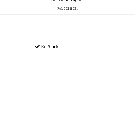
Ref.
66211031
En Stock