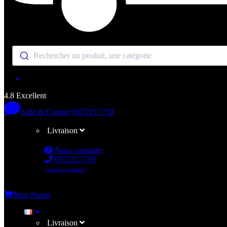
Rechercher un produit, une catégorie
4.8 Excellent
Aide & Contact
0972217738
Livraison
Nous contacter
0972217738
( appel non surtaxé )
Me connecter
Mon Panier
Livraison