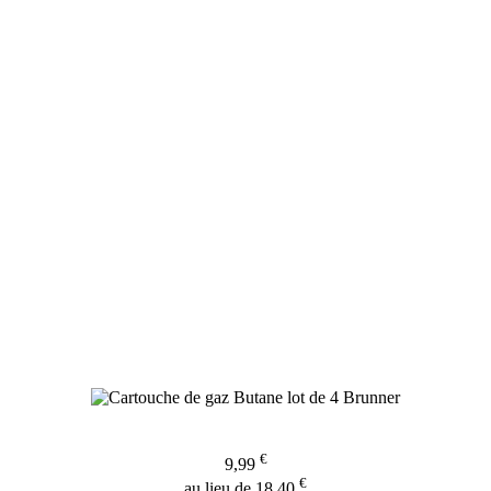
€
9,99
€
au lieu de 18,40