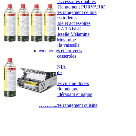
Gamme d'accessoires pliables
Solutions Rangement PURVARIO
Accessoires rangement cellule
Accessoires toilettes
Pied de table et accessoires
ART DE LA TABLE
Lot de Vaisselle Mélamine
Vaisselle Mélamine
Pour faire la vaisselle
Ménagères et couverts
Poêles et casseroles
Popotes
Four OMNIA
Thé ou café
Verres
Accessoires cuisine divers
Pour faire le ménage
Tapis anti dérapant et nappe
Poubelles
Accessoires rangement cuisine
LIBRAIRIE ET JEUX
Guides
Cartes
Jeux jouets
Animaux en camping-car