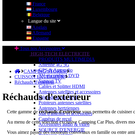
France
Luxembourg
Belgique
Langue du site
Anglais
Allemand
Espagne
Tous nos Accessoires
HIGH-TECH ELECTRICITE
PRODUITS MULTIMEDIA
Antenne 4G 5G
GPS & Autoradio
CAMPING STORES
TV et combiné DVD
CUISSON EXTERIEUR
Support TV
Réchauds d'extérieur
Cables et Splitter HDMI
Antennes satellites et accessoires
Réchauds d'extérieur
Démodulateurs TNT
Pointeurs antennes satellites
Antennes hertziennes
Cette gamme de
réchauds d'extérieur
vous permettra de cuisiner
Mât d'antenne et accessoires
Caméras de recul
Au menu de cette sélection exclusive Camping Car Plus, divers modè
Accessoires audio & vidéo
SOURCE D'ENERGIE
Vous aimez passer des moments conviviaux en famille ou entre ami