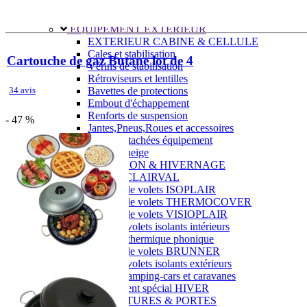
J'aime Camping-car Plus
VW collection
EQUIPEMENT EXTERIEUR
EXTERIEUR CABINE & CELLULE
Cales et stabilisation
Cartouche de gaz Butane lot de 4
Vérins de stabilisation
Rétroviseurs et lentilles
34 avis
Bavettes de protections
Embout d'échappement
Renforts de suspension
- 47 %
Jantes,Pneus,Roues et accessoires
Pièces détachées équipement
Chaînes neige
ISOLATION & HIVERNAGE
Gamme CLAIRVAL
Gamme de volets ISOPLAIR
Gamme de volets THERMOCOVER
Gamme de volets VISIOPLAIR
Rideaux volets isolants intérieurs
Isolation thermique phonique
Gamme de volets BRUNNER
Rideaux volets isolants extérieurs
Housse camping-cars et caravanes
Equipement spécial HIVER
OUVERTURES & PORTES