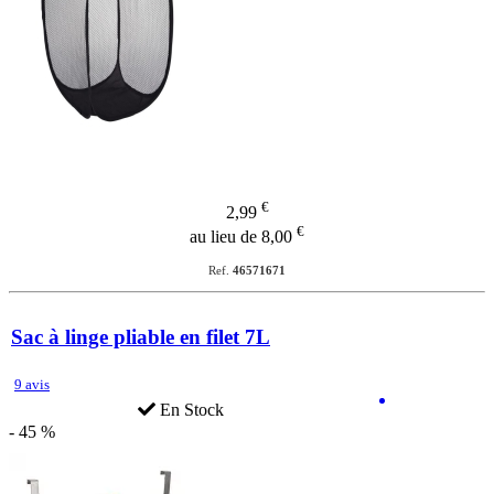
€
2,99
€
au lieu de 8,00
Ref.
46571671
Sac à linge pliable en filet 7L
9 avis
En Stock
- 45 %