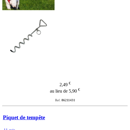
€
2,49
€
au lieu de 5,90
Ref.
86211431
Piquet de tempête
11 avis