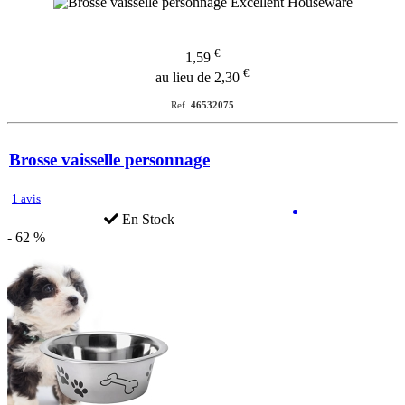
€
1,59
€
au lieu de 2,30
Ref.
46532075
Brosse vaisselle personnage
1 avis
En Stock
- 62 %