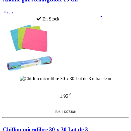
4 avis
En Stock
€
1,95
Ref.
41275380
Chiffon microfibre 30 x 30 Lot de 3