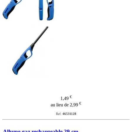
€
1,49
€
au lieu de 2,99
Ref.
46531128
Allume gaz rechargeable 29 cm