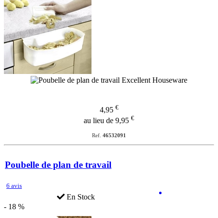
€
4,95
€
au lieu de 9,95
Ref.
46532091
Poubelle de plan de travail
6 avis
En Stock
- 18 %