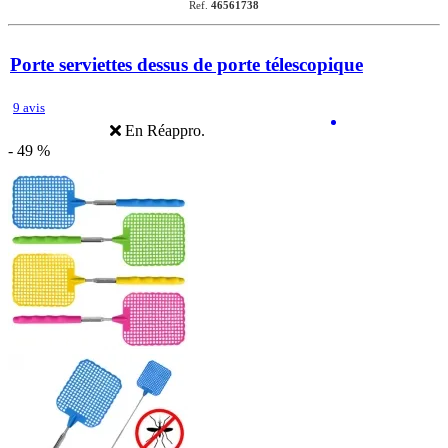
Ref.
46561738
Porte serviettes dessus de porte télescopique
9 avis
En Réappro.
- 49 %