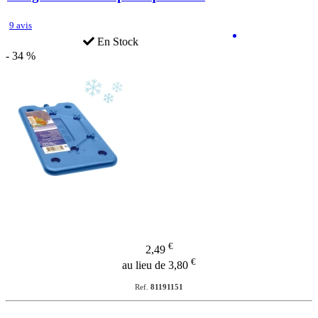
9 avis
En Stock
- 34 %
€
2,49
€
au lieu de 3,80
Ref.
81191151