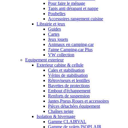
Pour faire le ménage
Tapis anti dérapant et nappe
Poubelles
Accessoires rangement cuisine
Librairie et jeux
Guides
Cartes
Jeux jouets
Animaux en camping-car
J'aime Camping-car Plus
VW collection
Equipement exterieur
Exterieur cabine & cellule
Cales et stabilisation
Vérins de stabilisation
Rétroviseurs et lentilles
Bavettes de protections
Embout d'échappement
Renforts de suspension
Jantes,Pneus,Roues et accessoires
Pièces détachées équipement
Chaînes neige
Isolation & hivernage
Gamme CLAIRVAL
Gamme de volets ISOPLAIR