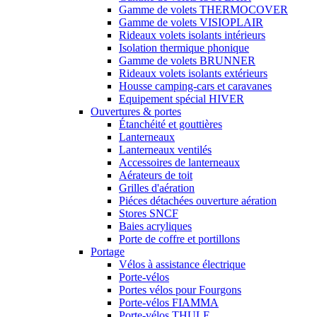
Gamme de volets THERMOCOVER
Gamme de volets VISIOPLAIR
Rideaux volets isolants intérieurs
Isolation thermique phonique
Gamme de volets BRUNNER
Rideaux volets isolants extérieurs
Housse camping-cars et caravanes
Equipement spécial HIVER
Ouvertures & portes
Étanchéité et gouttières
Lanterneaux
Lanterneaux ventilés
Accessoires de lanterneaux
Aérateurs de toit
Grilles d'aération
Piéces détachées ouverture aération
Stores SNCF
Baies acryliques
Porte de coffre et portillons
Portage
Vélos à assistance électrique
Porte-vélos
Portes vélos pour Fourgons
Porte-vélos FIAMMA
Porte-vélos THULE