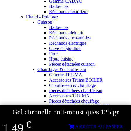
Gamme CADAC
Barbecues
Réchauds d'extérieur
Chaud - froid gaz
Cuisson
Barbecues
Réchauds plein air
Réchauds encastrables
Réchauds électrique
Cuve et égouttoir
Four
Hotte cuisine
Pièces détachées cuisson
Chauffages & chauffe-eau
Gamme TRUMA
Accessoires Truma BOILER
Chauffe-eau & chauffage
Pièces détachées chauffe eau
Accessoires TRUMA
Pièces détachées chauffage
Climatiseurs TELECO TELAIR
Gel citronelle anti-moustiques 125 gr
Equipements gaz
Indicateurs Gaz
€
GPL
1,49
AJOUTER AU PANIER
Filtres Gaz