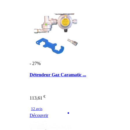
- 27%
Détendeur Gaz Caramatic ...
€
113,61
12 avis
Découvrir