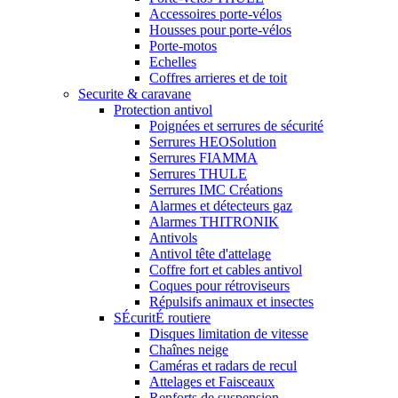
Accessoires porte-vélos
Housses pour porte-vélos
Porte-motos
Echelles
Coffres arrieres et de toit
Securite & caravane
Protection antivol
Poignées et serrures de sécurité
Serrures HEOSolution
Serrures FIAMMA
Serrures THULE
Serrures IMC Créations
Alarmes et détecteurs gaz
Alarmes THITRONIK
Antivols
Antivol tête d'attelage
Coffre fort et cables antivol
Coques pour rétroviseurs
Répulsifs animaux et insectes
SÉcuritÉ routiere
Disques limitation de vitesse
Chaînes neige
Caméras et radars de recul
Attelages et Faisceaux
Renforts de suspension