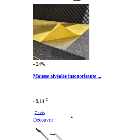
- 24%
Mousse alvéolée insonorisante ...
€
48,14
7 avis
Découvrir