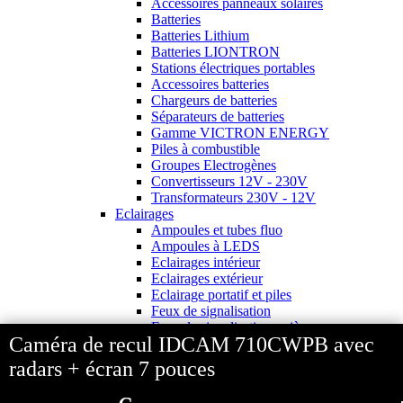
Accessoires panneaux solaires
Batteries
Batteries Lithium
Batteries LIONTRON
Stations électriques portables
Accessoires batteries
Chargeurs de batteries
Séparateurs de batteries
Gamme VICTRON ENERGY
Piles à combustible
Groupes Electrogènes
Convertisseurs 12V - 230V
Transformateurs 230V - 12V
Eclairages
Ampoules et tubes fluo
Ampoules à LEDS
Eclairages intérieur
Eclairages extérieur
Eclairage portatif et piles
Feux de signalisation
Feux de signalisation arrière
Caméra de recul IDCAM 710CWPB avec
Electricite
Avec prise USB
radars + écran 7 pouces
Prises allume-cigare 12V
Prises intérieures 12V et 230V