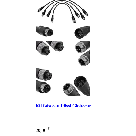
Kit faisceau Pössl Globecar ...
€
29,00