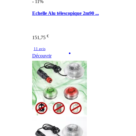
- 11%
Echelle Alu télescopique 2m90 ...
€
151,75
11 avis
Découvrir