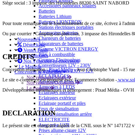
Panneaux solaires
Siège social : 3 impasse des Hirondelles 88200 SAINT NABORD
Accessoires panneaux solaires
Batteries
Batteries Lithium
Batteries LIONTRON
Pour toute remarque sur le fonctionnement de ce site, écrivez à l'adm
Stations électriques portables
Accessoires batteries
Ou par courrier : Camping-car-plus.com, 3 impasse des Hirondel
Chargeurs de batteries
Nouveautés
Séparateurs de batteries
Déstockage
Gamme VICTRON ENERGY
Ventes Flash
Piles à combustible
CREDITS
Reconditionnés
Groupes Electrogènes
Nos Véhicules en concession
Convertisseurs 12V - 230V
Le Magasin
Conception-réalisation :
Pixad Média
- Jean Christophe Viard - 15 r
Transformateurs 230V - 12V
Concession & Véhicules
ECLAIRAGES
Nos véhicules Neufs
Le site e-commerce est propulsé avec Ecommerce Solution -
www.solu
Ampoules et tubes fluo
Nos véhicules Occasions
Ampoules à LEDS
Le magasin
Développements informatiques et hébergement : Pixad Média - OVH
Eclairages intérieur
Eclairages extérieur
Eclairage portatif et piles
Feux de signalisation
DECLARATION
Feux de signalisation arrière
ELECTRICITE
Avec prise USB
Le présent site est enregistré auprès de la CNIL sous le N° 1471722 v
Prises allume-cigare 12V