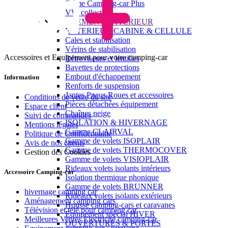
J'aime Camping-car Plus
VW collection
EQUIPEMENT EXTERIEUR
EXTERIEUR CABINE & CELLULE
Cales et stabilisation
Vérins de stabilisation
Accessoires et Equipement pour votre camping-car
Rétroviseurs et lentilles
Bavettes de protections
Embout d'échappement
Information
Renforts de suspension
Jantes,Pneus,Roues et accessoires
Conditions de vente du site
Pièces détachées équipement
Espace client
Chaînes neige
Suivi de commandes
ISOLATION & HIVERNAGE
Mentions légales
Gamme CLAIRVAL
Politique de Confidentialité
Gamme de volets ISOPLAIR
Avis de nos clients
Gamme de volets THERMOCOVER
Gestion des Cookies
Gamme de volets VISIOPLAIR
Rideaux volets isolants intérieurs
Accessoire Camping-car
Isolation thermique phonique
Gamme de volets BRUNNER
hivernage camping car
Rideaux volets isolants extérieurs
Aménagement camping cars
Housse camping-cars et caravanes
Télévision et télé pour camping car
Equipement spécial HIVER
Meilleures Ventes Electricité camping-car
OUVERTURES & PORTES