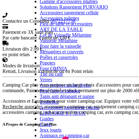
Gamme d'accessoires pliables
Solutions Rangement PURVARIO
Accessoires rangement cellule
Accessoires toilettes
Contactez un Conseiller
0972217738
Pied de table et accessoires
ART DE LA TABLE
Paiement en 3X sans frais
Lot de Vaisselle Mélamine
Par carte bancaire à partir de 120 €
Vaisselle Mélamine
Pour faire la vaisselle
Livraison dès 2.99 €
Ménagères et couverts
en point relais
Poêles et casseroles
Popotes
Modes de livraison
Four OMNIA
Retrait, Livraison à domicile ou en Point relais
Thé ou café
Verres
Camping Car plus vous propose un large choix d'accessoires pour camp
Accessoires cuisine divers
commande, Paiement sécurisé et stock permanent sur plus de 2000 réfé
Pour faire le ménage
Tapis anti dérapant et nappe
Accessoires et Equipement pour votre camping-car. Equipez votre véhic
Poubelles
Recherche associée :
accessoires camping-car, equipement camping ca
Accessoires rangement cuisine
accessoires camping, achat accessoires camping car, avis camping car,
LIBRAIRIE ET JEUX
Guides
Cartes
A Propos de Camping Car Plus
Jeux jouets
Animaux en camping-car