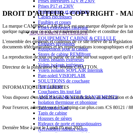
Prises intérieures 12V et 230V
Prises P17 et 230V
Prolongateurs et enrouleurs
DROIT D'AUTEUR - COPYRIGHT - M
Câbles électriques
Fusibles et cosses
La marque CAMPING CAR PLUS est une marque déposée par la société
Prises extérieures caravane
quelque nature que ce soit, est totalement prohibée et constitue des fai
EQUIPEMENT INTERIEUR
EQUIPEMENT CABINE & CELLULE
L'ensemble des éléments et contenus de ce site relève de la législation f
Embases pivotantes
documents téléchargeables et les représentations iconographiques et 
Equipement pour la cabine
Stores de cabine REMIfront
La reproduction de tout ou partie de ce site sur tout support quel qu'il 
Volets isolants extérieurs
Volets isolants intérieurs
Directeur de la publication M. Jérémy CHATTON.
Volets isolants SOPLAIR Intermik
Pare-soleil VISIOPLAIR
SOLUTIONS de couchage
Pour la literie
INFORMATIQUE ET LIBERTES
Couchages lits tout fait
AMÉNAGEMENTS & RANGEMENTS
Vous disposez d'un droit d'accès, de modification, de rectification et 
Isolation thermique et phonique
Pour l'exercer, adressez-vous à Camping-car-plus.com /CS 80121 / 
Tableau de bord
Tapis de cabine
Housses de sièges
Rideaux de porte et moustiquaires
Dernière Mise à jour le Lundi 05 mai 2025
Accessoires rideaux volets