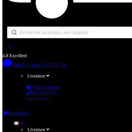
Rechercher un produit, une catégorie
4.8 Excellent
Aide & Contact
0972217738
Livraison
Nous contacter
0972217738
( appel non surtaxé )
Me connecter
Mon Panier
Livraison