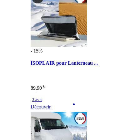
- 15%
ISOPLAIR pour Lanterneau ...
€
89,90
3 avis
Découvrir