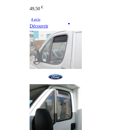
€
49,50
4 avis
Découvrir