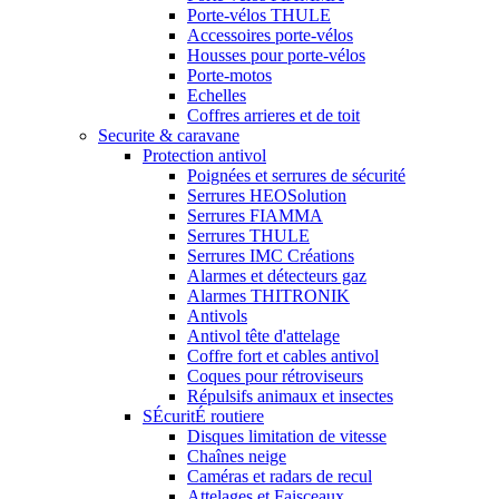
Porte-vélos THULE
Accessoires porte-vélos
Housses pour porte-vélos
Porte-motos
Echelles
Coffres arrieres et de toit
Securite & caravane
Protection antivol
Poignées et serrures de sécurité
Serrures HEOSolution
Serrures FIAMMA
Serrures THULE
Serrures IMC Créations
Alarmes et détecteurs gaz
Alarmes THITRONIK
Antivols
Antivol tête d'attelage
Coffre fort et cables antivol
Coques pour rétroviseurs
Répulsifs animaux et insectes
SÉcuritÉ routiere
Disques limitation de vitesse
Chaînes neige
Caméras et radars de recul
Attelages et Faisceaux