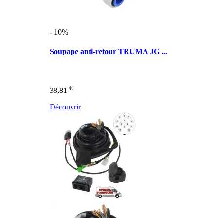
- 10%
Soupape anti-retour TRUMA JG ...
€
38,81
Découvrir