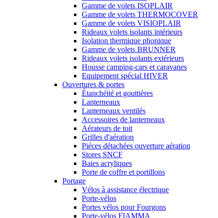
Gamme de volets ISOPLAIR
Gamme de volets THERMOCOVER
Gamme de volets VISIOPLAIR
Rideaux volets isolants intérieurs
Isolation thermique phonique
Gamme de volets BRUNNER
Rideaux volets isolants extérieurs
Housse camping-cars et caravanes
Equipement spécial HIVER
Ouvertures & portes
Étanchéité et gouttières
Lanterneaux
Lanterneaux ventilés
Accessoires de lanterneaux
Aérateurs de toit
Grilles d'aération
Piéces détachées ouverture aération
Stores SNCF
Baies acryliques
Porte de coffre et portillons
Portage
Vélos à assistance électrique
Porte-vélos
Portes vélos pour Fourgons
Porte-vélos FIAMMA