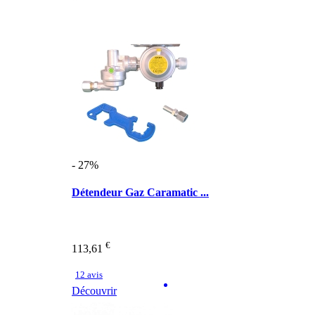
- 27%
Détendeur Gaz Caramatic ...
€
113,61
12 avis
Découvrir