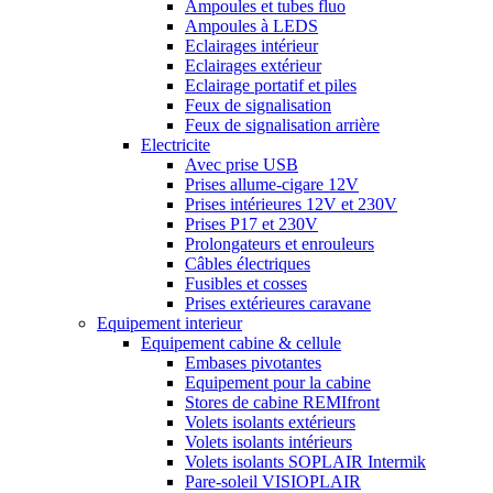
Ampoules et tubes fluo
Ampoules à LEDS
Eclairages intérieur
Eclairages extérieur
Eclairage portatif et piles
Feux de signalisation
Feux de signalisation arrière
Electricite
Avec prise USB
Prises allume-cigare 12V
Prises intérieures 12V et 230V
Prises P17 et 230V
Prolongateurs et enrouleurs
Câbles électriques
Fusibles et cosses
Prises extérieures caravane
Equipement interieur
Equipement cabine & cellule
Embases pivotantes
Equipement pour la cabine
Stores de cabine REMIfront
Volets isolants extérieurs
Volets isolants intérieurs
Volets isolants SOPLAIR Intermik
Pare-soleil VISIOPLAIR