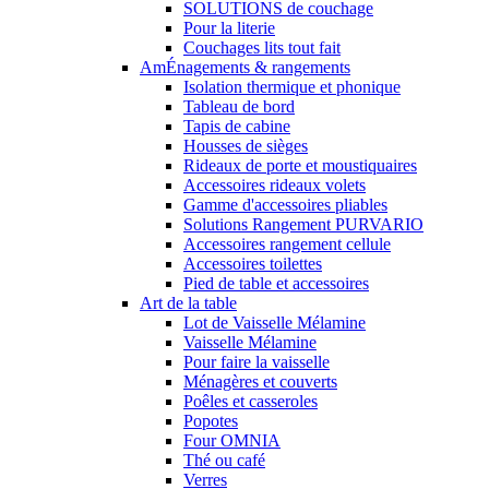
SOLUTIONS de couchage
Pour la literie
Couchages lits tout fait
AmÉnagements & rangements
Isolation thermique et phonique
Tableau de bord
Tapis de cabine
Housses de sièges
Rideaux de porte et moustiquaires
Accessoires rideaux volets
Gamme d'accessoires pliables
Solutions Rangement PURVARIO
Accessoires rangement cellule
Accessoires toilettes
Pied de table et accessoires
Art de la table
Lot de Vaisselle Mélamine
Vaisselle Mélamine
Pour faire la vaisselle
Ménagères et couverts
Poêles et casseroles
Popotes
Four OMNIA
Thé ou café
Verres