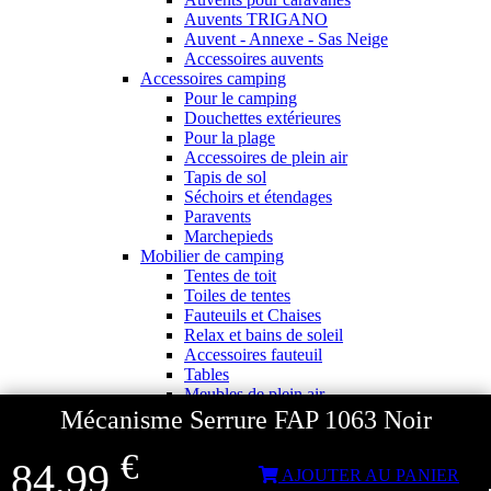
Auvents TRIGANO
Auvent - Annexe - Sas Neige
Accessoires auvents
Accessoires camping
Pour le camping
Douchettes extérieures
Pour la plage
Accessoires de plein air
Tapis de sol
Séchoirs et étendages
Paravents
Marchepieds
Mobilier de camping
Tentes de toit
Toiles de tentes
Fauteuils et Chaises
Relax et bains de soleil
Accessoires fauteuil
Tables
Meubles de plein air
Pour garder au frais
Mécanisme Serrure FAP 1063 Noir
WC pour le camping
Pour laver et sécher
€
84,99
Tentes camping et trek
AJOUTER AU PANIER