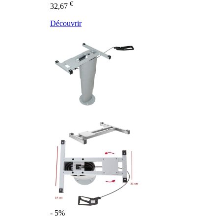
€
32,67
Découvrir
- 5%