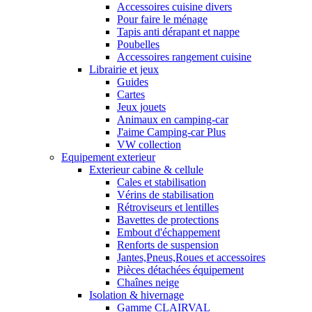
Accessoires cuisine divers
Pour faire le ménage
Tapis anti dérapant et nappe
Poubelles
Accessoires rangement cuisine
Librairie et jeux
Guides
Cartes
Jeux jouets
Animaux en camping-car
J'aime Camping-car Plus
VW collection
Equipement exterieur
Exterieur cabine & cellule
Cales et stabilisation
Vérins de stabilisation
Rétroviseurs et lentilles
Bavettes de protections
Embout d'échappement
Renforts de suspension
Jantes,Pneus,Roues et accessoires
Pièces détachées équipement
Chaînes neige
Isolation & hivernage
Gamme CLAIRVAL