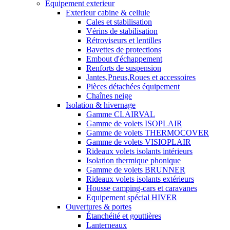
Equipement exterieur
Exterieur cabine & cellule
Cales et stabilisation
Vérins de stabilisation
Rétroviseurs et lentilles
Bavettes de protections
Embout d'échappement
Renforts de suspension
Jantes,Pneus,Roues et accessoires
Pièces détachées équipement
Chaînes neige
Isolation & hivernage
Gamme CLAIRVAL
Gamme de volets ISOPLAIR
Gamme de volets THERMOCOVER
Gamme de volets VISIOPLAIR
Rideaux volets isolants intérieurs
Isolation thermique phonique
Gamme de volets BRUNNER
Rideaux volets isolants extérieurs
Housse camping-cars et caravanes
Equipement spécial HIVER
Ouvertures & portes
Étanchéité et gouttières
Lanterneaux