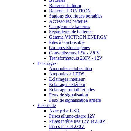
Batteries
Batteries Lithium
Batteries LIONTRON
Stations électriques portables
Accessoires batteries
Chargeurs de batteries
Séparateurs de batteries
Gamme VICTRON ENERGY
Piles à combustible
Groupes Electrogènes
Convertisseurs 12V - 230V
Transformateurs 230V - 12V
Eclairages
Ampoules et tubes fluo
Ampoules à LEDS
Eclairages intérieur
Eclairages extérieur
Eclairage portatif et piles
Feux de signalisation
Feux de signalisation arrière
Electricite
Avec prise USB
Prises allume-cigare 12V
Prises intérieures 12V et 230V
Prises P17 et 230V