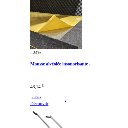
- 24%
Mousse alvéolée insonorisante ...
€
48,14
7 avis
Découvrir