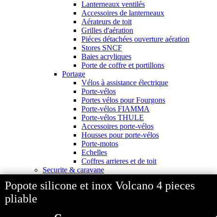
Lanterneaux ventilés
Accessoires de lanterneaux
Aérateurs de toit
Grilles d'aération
Piéces détachées ouverture aération
Stores SNCF
Baies acryliques
Porte de coffre et portillons
Portage
Vélos à assistance électrique
Porte-vélos
Portes vélos pour Fourgons
Porte-vélos FIAMMA
Porte-vélos THULE
Accessoires porte-vélos
Housses pour porte-vélos
Porte-motos
Echelles
Coffres arrieres et de toit
Securite & caravane
Protection antivol
Popote silicone et inox Volcano 4 pieces
Poignées et serrures de sécurité
Serrures HEOSolution
pliable
Serrures FIAMMA
Serrures THULE