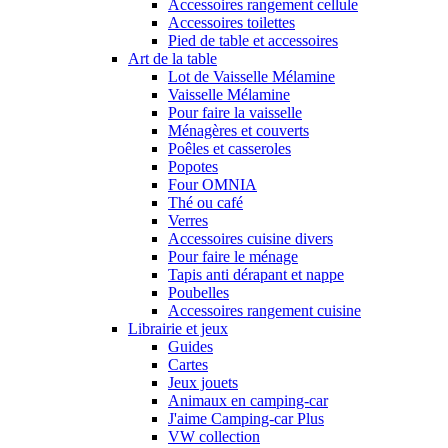
Accessoires rangement cellule
Accessoires toilettes
Pied de table et accessoires
Art de la table
Lot de Vaisselle Mélamine
Vaisselle Mélamine
Pour faire la vaisselle
Ménagères et couverts
Poêles et casseroles
Popotes
Four OMNIA
Thé ou café
Verres
Accessoires cuisine divers
Pour faire le ménage
Tapis anti dérapant et nappe
Poubelles
Accessoires rangement cuisine
Librairie et jeux
Guides
Cartes
Jeux jouets
Animaux en camping-car
J'aime Camping-car Plus
VW collection