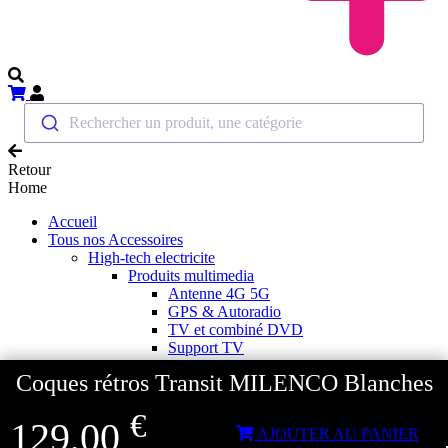
Rechercher un produit, une catégorie
Retour
Home
Accueil
Tous nos Accessoires
High-tech electricite
Produits multimedia
Antenne 4G 5G
GPS & Autoradio
TV et combiné DVD
Support TV
Cables et Splitter HDMI
Coques rétros Transit MILENCO Blanches
Antennes satellites et accessoires
Démodulateurs TNT
€
Pointeurs antennes satellites
129,00
AJOUTER AU PANIER
Antennes hertziennes