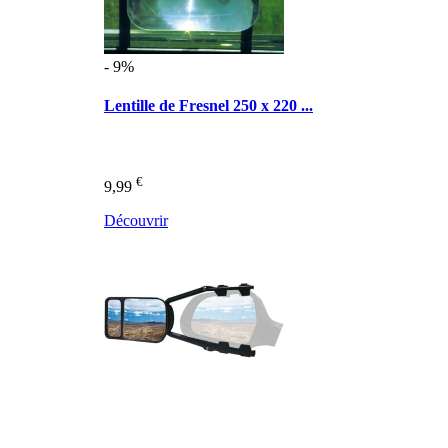
- 9%
Lentille de Fresnel 250 x 220 ...
€
9,99
Découvrir