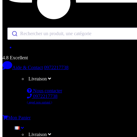
Rechercher un produit, une catégorie
4.8 Excellent
Aide & Contact
0972217738
Livraison
Nous contacter
0972217738
( appel non surtaxé )
Me connecter
Mon Panier
Livraison