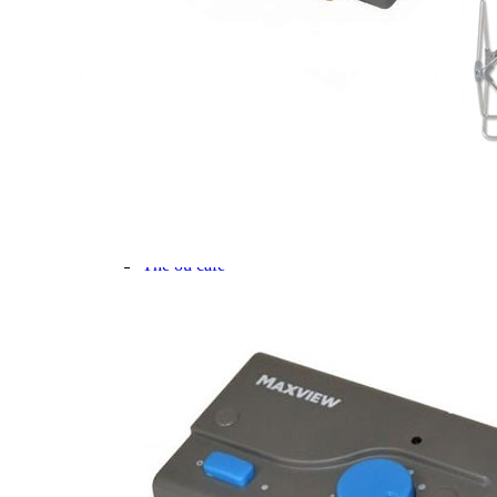
Gamme d'accessoires pliables
Solutions Rangement PURVARIO
Accessoires rangement cellule
Accessoires toilettes
Pied de table et accessoires
ART DE LA TABLE
Lot de Vaisselle Mélamine
Vaisselle Mélamine
Pour faire la vaisselle
Ménagères et couverts
Poêles et casseroles
Popotes
Four OMNIA
Thé ou café
Verres
Accessoires cuisine divers
Pour faire le ménage
Tapis anti dérapant et nappe
Poubelles
Accessoires rangement cuisine
LIBRAIRIE ET JEUX
Guides
Cartes
Jeux jouets
Animaux en camping-car