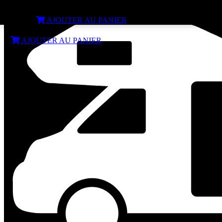
Amplificateur antenne Omnimax 12V 19dB
€
49,50
AJOUTER AU PANIER
€
49,50
AJOUTER AU PANIER