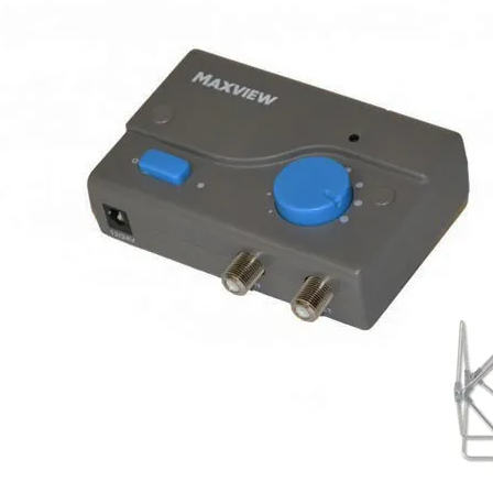
Panneaux solaires
Accessoires panneaux solaires
Batteries
Batteries Lithium
Batteries LIONTRON
Stations électriques portables
Accessoires batteries
Chargeurs de batteries
Nouveautés
Séparateurs de batteries
Déstockage
Gamme VICTRON ENERGY
Ventes Flash
Piles à combustible
Reconditionnés
Groupes Electrogènes
Nos Véhicules en concession
Convertisseurs 12V - 230V
Le Magasin
Transformateurs 230V - 12V
Concession & Véhicules
ECLAIRAGES
Nos véhicules Neufs
Ampoules et tubes fluo
Nos véhicules Occasions
Ampoules à LEDS
Le magasin
Eclairages intérieur
Eclairages extérieur
Eclairage portatif et piles
Feux de signalisation
Feux de signalisation arrière
ELECTRICITE
Avec prise USB
Prises allume-cigare 12V