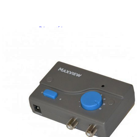
Prises intérieures 12V et 230V
Prises P17 et 230V
Prolongateurs et enrouleurs
Câbles électriques
Fusibles et cosses
Prises extérieures caravane
EQUIPEMENT INTERIEUR
EQUIPEMENT CABINE & CELLULE
Embases pivotantes
Equipement pour la cabine
Stores de cabine REMIfront
Volets isolants extérieurs
Volets isolants intérieurs
Volets isolants SOPLAIR Intermik
Pare-soleil VISIOPLAIR
SOLUTIONS de couchage
Pour la literie
Couchages lits tout fait
AMÉNAGEMENTS & RANGEMENTS
Isolation thermique et phonique
Tableau de bord
Tapis de cabine
Housses de sièges
Rideaux de porte et moustiquaires
Accessoires rideaux volets