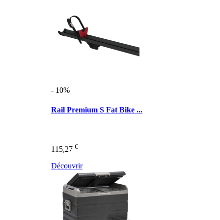
- 10%
Rail Premium S Fat Bike ...
€
115,27
Découvrir