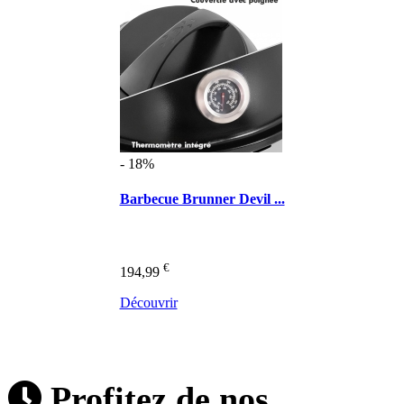
- 18%
Barbecue Brunner Devil ...
€
194,99
Découvrir
Profitez de nos