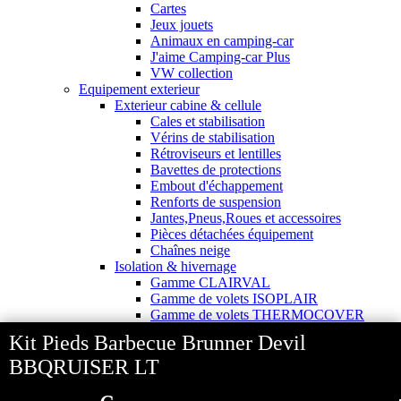
Cartes
Jeux jouets
Animaux en camping-car
J'aime Camping-car Plus
VW collection
Equipement exterieur
Exterieur cabine & cellule
Cales et stabilisation
Vérins de stabilisation
Rétroviseurs et lentilles
Bavettes de protections
Embout d'échappement
Renforts de suspension
Jantes,Pneus,Roues et accessoires
Pièces détachées équipement
Chaînes neige
Isolation & hivernage
Gamme CLAIRVAL
Gamme de volets ISOPLAIR
Gamme de volets THERMOCOVER
Gamme de volets VISIOPLAIR
Kit Pieds Barbecue Brunner Devil
Rideaux volets isolants intérieurs
Isolation thermique phonique
BBQRUISER LT
Gamme de volets BRUNNER
Rideaux volets isolants extérieurs