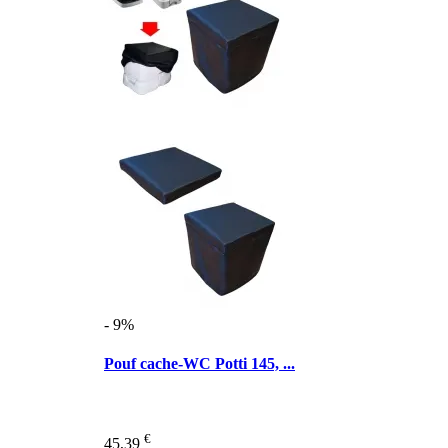
- 9%
Pouf cache-WC Potti 145, ...
€
45,39