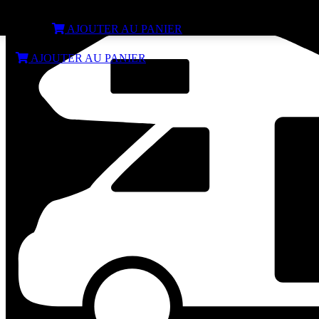
Allumeur piezo pour Trumatic 3002
€
89,99
AJOUTER AU PANIER
€
89,99
AJOUTER AU PANIER