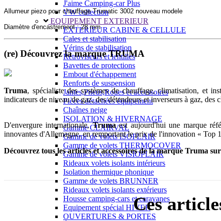
J'aime Camping-car Plus
Allumeur piezo pour chauffage Trumatic 3002 nouveau modele
VW collection
EQUIPEMENT EXTERIEUR
Diamètre d'encastrement : 28 mm
EXTERIEUR CABINE & CELLULE
Cales et stabilisation
Vérins de stabilisation
(re) Découvrez la marque TRUMA
Rétroviseurs et lentilles
Bavettes de protections
Embout d'échappement
Renforts de suspension
Truma
, spécialiste des systèmes de chauffage, climatisation, et in
Jantes,Pneus,Roues et accessoires
indicateurs de niveau de gaz, des détendeurs et inverseurs à gaz, des 
Pièces détachées équipement
Chaînes neige
ISOLATION & HIVERNAGE
D'envergure internationale,
Truma
est aujourd'hui une marque réfé
Gamme CLAIRVAL
innovantes d'Allemagne, en remportant le prix de l'innovation « Top
Gamme de volets ISOPLAIR
Gamme de volets THERMOCOVER
Découvrez tous les articles et accessoires de la marque Truma su
Gamme de volets VISIOPLAIR
Rideaux volets isolants intérieurs
Isolation thermique phonique
Gamme de volets BRUNNER
Rideaux volets isolants extérieurs
Ces articl
Housse camping-cars et caravanes
Equipement spécial HIVER
OUVERTURES & PORTES