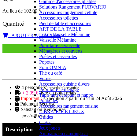
Gamme d'accessoires pliables
Solutions Rangement PURVARIO
€
Au lieu de 102,00
Accessoires rangement cellule
Accessoires toilettes
Quantité
Pied de table et accessoires
ART DE LA TABLE
Lot de Vaisselle Mélamine
AJOUTER AU PANIER
Vaisselle Mélamine
Pour faire la vaisselle
Ménagères et couverts
Poêles et casseroles
Popotes
Four OMNIA
Thé ou café
Verres
Accessoires cuisine divers
4
personne(s)
regarde(nt) cet article
Pour faire le ménage
+ 2,99 €
livré en point relais
Tapis anti dérapant et nappe
Important :
Expédition à partir du Lun 24 Août 2026
Poubelles
Paiement Sécurisé
Accessoires rangement cuisine
Satisfait ou Remboursé
LIBRAIRIE ET JEUX
jusqu'à 30 jours
Guides
Cartes
Jeux jouets
Description
Animaux en camping-car