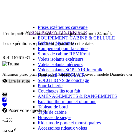
Prises intérieures 12V et 230V
Prises P17 et 230V
Prolongateurs et enrouleurs
Câbles électriques
Fusibles et cosses
Prises extérieures caravane
EQUIPEMENT INTERIEUR
L'entreprise est actuellement fermée jusqu'au lundi 24 août.
EQUIPEMENT CABINE & CELLULE
Embases pivotantes
Les expéditions reprendront à partir de cette date.
Equipement pour la cabine
Stores de cabine REMIfront
Ref. 16761031
Volets isolants extérieurs
Volets isolants intérieurs
Volets isolants SOPLAIR Intermik
Allumeur piezo pour chauffage Trumatic 3002 nouveau modele Diamètre d'e
Pare-soleil VISIOPLAIR
SOLUTIONS de couchage
Lire la suite
Pour la literie
Couchages lits tout fait
AMÉNAGEMENTS & RANGEMENTS
Isolation thermique et phonique
Tableau de bord
Poser votre question ?
Tapis de cabine
Housses de sièges
-12%
Rideaux de porte et moustiquaires
Accessoires rideaux volets
€
89,99