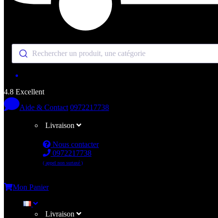
Rechercher un produit, une catégorie
4.8 Excellent
Aide & Contact
0972217738
Livraison
Nous contacter
0972217738
( appel non surtaxé )
Me connecter
Mon Panier
Livraison