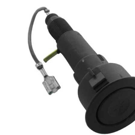
Panneaux solaires
Accessoires panneaux solaires
Batteries
Batteries Lithium
Batteries LIONTRON
Stations électriques portables
Accessoires batteries
Chargeurs de batteries
Nouveautés
Séparateurs de batteries
Déstockage
Gamme VICTRON ENERGY
Ventes Flash
Piles à combustible
Reconditionnés
Groupes Electrogènes
Nos Véhicules en concession
Convertisseurs 12V - 230V
Le Magasin
Transformateurs 230V - 12V
Concession & Véhicules
ECLAIRAGES
Nos véhicules Neufs
Ampoules et tubes fluo
Nos véhicules Occasions
Ampoules à LEDS
Le magasin
Eclairages intérieur
Eclairages extérieur
Eclairage portatif et piles
Feux de signalisation
Feux de signalisation arrière
ELECTRICITE
Avec prise USB
Prises allume-cigare 12V