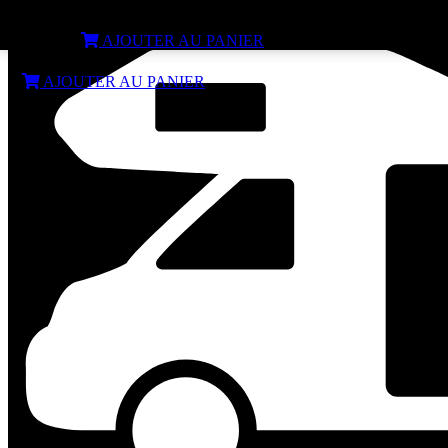
Glacière 39L à compression 12/24V EZA Blizz-E Dual
€
384,99
AJOUTER AU PANIER
€
384,99
AJOUTER AU PANIER