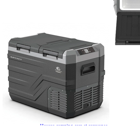
J'aime Camping-car Plus
VW collection
EQUIPEMENT EXTERIEUR
EXTERIEUR CABINE & CELLULE
Cales et stabilisation
Vérins de stabilisation
Rétroviseurs et lentilles
Bavettes de protections
Embout d'échappement
Renforts de suspension
Jantes,Pneus,Roues et accessoires
Pièces détachées équipement
Chaînes neige
ISOLATION & HIVERNAGE
Gamme CLAIRVAL
Gamme de volets ISOPLAIR
Gamme de volets THERMOCOVER
Gamme de volets VISIOPLAIR
Rideaux volets isolants intérieurs
Isolation thermique phonique
Gamme de volets BRUNNER
Rideaux volets isolants extérieurs
Housse camping-cars et caravanes
Equipement spécial HIVER
OUVERTURES & PORTES