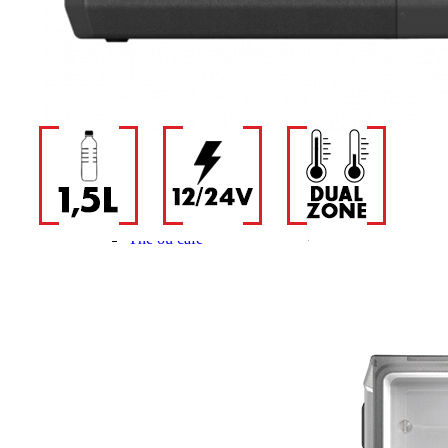
Gamme d'accessoires pliables
Solutions Rangement PURVARIO
Accessoires rangement cellule
Accessoires toilettes
Pied de table et accessoires
ART DE LA TABLE
Lot de Vaisselle Mélamine
Vaisselle Mélamine
Pour faire la vaisselle
Ménagères et couverts
Poêles et casseroles
Popotes
Four OMNIA
Thé ou café
Verres
Accessoires cuisine divers
Pour faire le ménage
Tapis anti dérapant et nappe
Poubelles
Accessoires rangement cuisine
LIBRAIRIE ET JEUX
Guides
Cartes
Jeux jouets
Animaux en camping-car