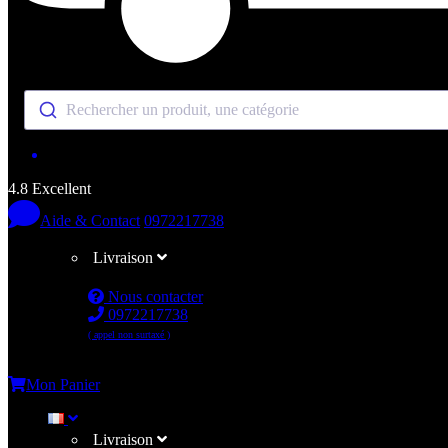
Rechercher un produit, une catégorie
4.8 Excellent
Aide & Contact
0972217738
Livraison
Nous contacter
0972217738
( appel non surtaxé )
Me connecter
Mon Panier
Livraison