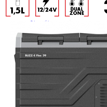
Prises intérieures 12V et 230V
Prises P17 et 230V
Prolongateurs et enrouleurs
Câbles électriques
Fusibles et cosses
Prises extérieures caravane
EQUIPEMENT INTERIEUR
EQUIPEMENT CABINE & CELLULE
Embases pivotantes
Equipement pour la cabine
Stores de cabine REMIfront
Volets isolants extérieurs
Volets isolants intérieurs
Volets isolants SOPLAIR Intermik
Pare-soleil VISIOPLAIR
SOLUTIONS de couchage
Pour la literie
Couchages lits tout fait
AMÉNAGEMENTS & RANGEMENTS
Isolation thermique et phonique
Tableau de bord
Tapis de cabine
Housses de sièges
Rideaux de porte et moustiquaires
Accessoires rideaux volets