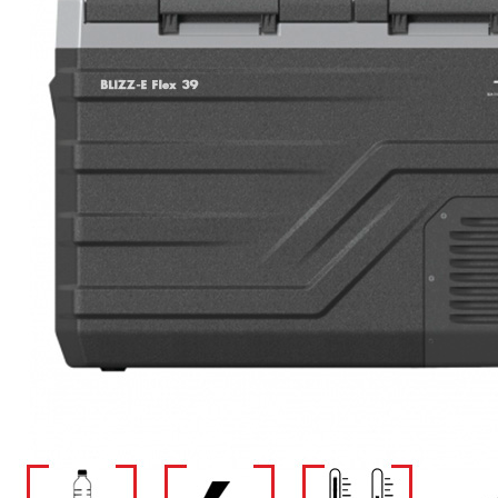
Panneaux solaires
Accessoires panneaux solaires
Batteries
Batteries Lithium
Batteries LIONTRON
Stations électriques portables
Accessoires batteries
Chargeurs de batteries
Nouveautés
Séparateurs de batteries
Déstockage
Gamme VICTRON ENERGY
Ventes Flash
Piles à combustible
Reconditionnés
Groupes Electrogènes
Nos Véhicules en concession
Convertisseurs 12V - 230V
Le Magasin
Transformateurs 230V - 12V
Concession & Véhicules
ECLAIRAGES
Nos véhicules Neufs
Ampoules et tubes fluo
Nos véhicules Occasions
Ampoules à LEDS
Le magasin
Eclairages intérieur
Eclairages extérieur
Eclairage portatif et piles
Feux de signalisation
Feux de signalisation arrière
ELECTRICITE
Avec prise USB
Prises allume-cigare 12V