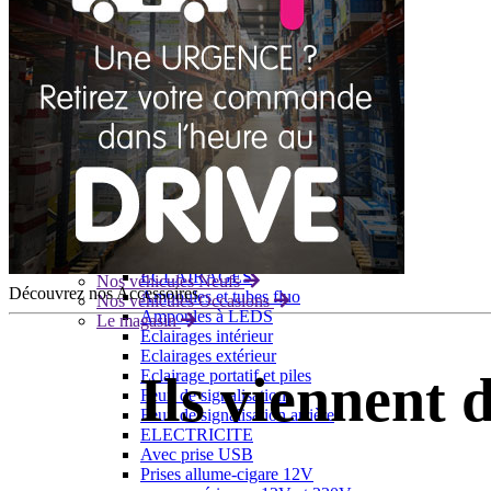
Panneaux solaires
Accessoires panneaux solaires
Batteries
Batteries Lithium
Batteries LIONTRON
Stations électriques portables
Accessoires batteries
Chargeurs de batteries
Nouveautés
Séparateurs de batteries
Déstockage
Gamme VICTRON ENERGY
Ventes Flash
Piles à combustible
Reconditionnés
Groupes Electrogènes
Nos Véhicules en concession
Convertisseurs 12V - 230V
Le Magasin
Transformateurs 230V - 12V
Concession & Véhicules
ECLAIRAGES
Nos véhicules Neufs
Découvrez nos Accessoires
Ampoules et tubes fluo
Nos véhicules Occasions
Ampoules à LEDS
Le magasin
Eclairages intérieur
Eclairages extérieur
Eclairage portatif et piles
Ils viennent
Feux de signalisation
Feux de signalisation arrière
ELECTRICITE
Avec prise USB
Prises allume-cigare 12V