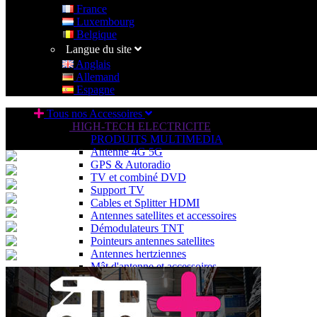
France
Luxembourg
Belgique
Langue du site
Anglais
Allemand
Espagne
Tous nos Accessoires
HIGH-TECH ELECTRICITE
PRODUITS MULTIMEDIA
Antenne 4G 5G
GPS & Autoradio
TV et combiné DVD
Support TV
Cables et Splitter HDMI
Antennes satellites et accessoires
Démodulateurs TNT
Pointeurs antennes satellites
Antennes hertziennes
Mât d'antenne et accessoires
Caméras de recul
Accessoires audio & vidéo
SOURCE D'ENERGIE