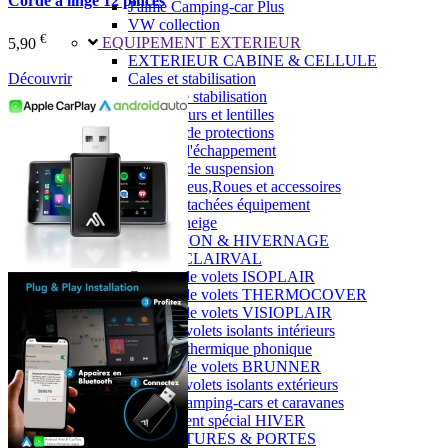
Corde à linge 12 pinces
J'aime Camping-car Plus
VW collection
€
EQUIPEMENT EXTERIEUR
5,90
EXTERIEUR CABINE & CELLULE
Découvrir
Cales et stabilisation
Vérins de stabilisation
Rétroviseurs et lentilles
Bavettes de protections
Embout d'échappement
Renforts de suspension
Jantes,Pneus,Roues et accessoires
Pièces détachées équipement
Chaînes neige
ISOLATION & HIVERNAGE
Gamme CLAIRVAL
Gamme de volets ISOPLAIR
Gamme de volets THERMOCOVER
Gamme de volets VISIOPLAIR
Rideaux volets isolants intérieurs
Isolation thermique phonique
Gamme de volets BRUNNER
Rideaux volets isolants extérieurs
Housse camping-cars et caravanes
Equipement spécial HIVER
OUVERTURES & PORTES