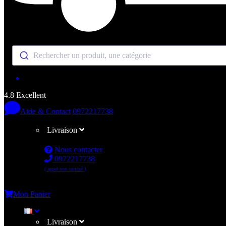
Rechercher un produit, une catégorie
4.8 Excellent
Aide & Contact
0972217738
Livraison
Nous contacter
0972217738
( appel non surtaxé )
Me connecter
Mon Panier
Livraison