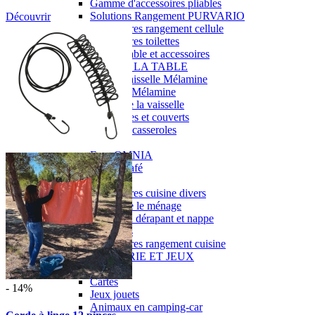
Gamme d'accessoires pliables
Solutions Rangement PURVARIO
Découvrir
Accessoires rangement cellule
Accessoires toilettes
Pied de table et accessoires
ART DE LA TABLE
Lot de Vaisselle Mélamine
Vaisselle Mélamine
Pour faire la vaisselle
Ménagères et couverts
Poêles et casseroles
Popotes
Four OMNIA
Thé ou café
Verres
Accessoires cuisine divers
Pour faire le ménage
Tapis anti dérapant et nappe
Poubelles
Accessoires rangement cuisine
LIBRAIRIE ET JEUX
Guides
Cartes
- 14%
Jeux jouets
Animaux en camping-car