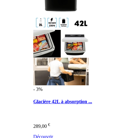
- 3%
Glacière 42L à absorption ...
€
289,00
Découvrir