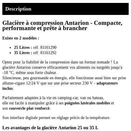
Description
Glacière à compression Antarion - Compacte,
performante et prête à brancher
Existe en 2 modèles :
25 Litres :
réf. 81161290
35 Litres :
réf. 81161292
Optez pour la fiabilité de la compression dans un format nomade ! La
glacière Antarion conserve efficacement vos aliments ou surgelés jusqu'à
-18 °C, même sous forte chaleur.
Silencieuse, peu gourmande en énergie, elle fonctionne aussi bien sur prise
allume-cigare 12/24 V que sur une prise secteur 230 V -
adaptateurs
inclus
.
Parfaitement adaptées à la vie en camping-car, van ou bateau,
elle est facile à manipuler grâce à ses
poignées latérales mobiles
et
son
couvercle plat renforcé
.
Son interface digitale permet un réglage précis de la température.
Les avantages de la glacière Antarion 25 ou 35 L