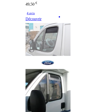
€
49,50
4 avis
Découvrir