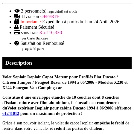
3
personne(s)
regarde(nt) cet article
Livraison
OFFERTE
Important :
Expédition à partir du Lun 24 Août 2026
Paiement Sécurisé
sans frais
3 x 116,33 €
par Carte Bancaire
Satisfait ou Remboursé
jusqu'à 30 jours
Description
Volet Soplair Isoplair Capot Moteur pour
Profilés Fiat Ducato /
Citroën Jumper / Peugeot Boxer de 1994 à 06/2006 - Modèles X230 et
X244
Fourgon Van
Camping-car
Constitué d'une enveloppe étanche de 10 couches dont 8 couches
d'isolant mince avec film aluminium, il s'installe en complément
duVolet extérieur Isoplair pour cabine Ducato 1994 à 06/2006 référence
61241012
pour un maximum de protection !
Grâce à son pouvoir isolant, le volet de capot Isoplair
empêche le froid
de
rentrer dans votre véhicule, et
réduit les pertes de chaleur
.