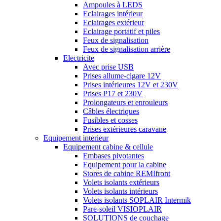
Ampoules à LEDS
Eclairages intérieur
Eclairages extérieur
Eclairage portatif et piles
Feux de signalisation
Feux de signalisation arrière
Electricite
Avec prise USB
Prises allume-cigare 12V
Prises intérieures 12V et 230V
Prises P17 et 230V
Prolongateurs et enrouleurs
Câbles électriques
Fusibles et cosses
Prises extérieures caravane
Equipement interieur
Equipement cabine & cellule
Embases pivotantes
Equipement pour la cabine
Stores de cabine REMIfront
Volets isolants extérieurs
Volets isolants intérieurs
Volets isolants SOPLAIR Intermik
Pare-soleil VISIOPLAIR
SOLUTIONS de couchage