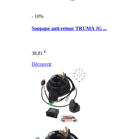
- 10%
Soupape anti-retour TRUMA JG ...
€
38,81
Découvrir