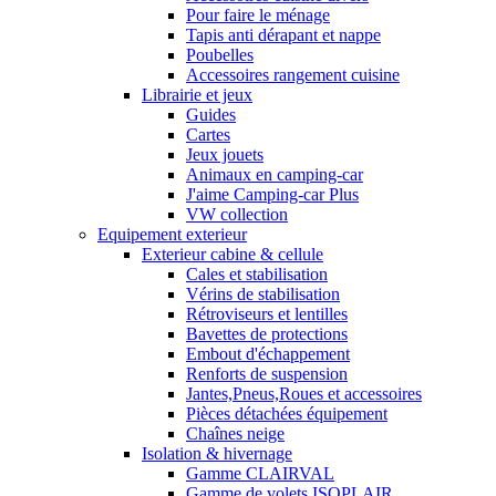
Pour faire le ménage
Tapis anti dérapant et nappe
Poubelles
Accessoires rangement cuisine
Librairie et jeux
Guides
Cartes
Jeux jouets
Animaux en camping-car
J'aime Camping-car Plus
VW collection
Equipement exterieur
Exterieur cabine & cellule
Cales et stabilisation
Vérins de stabilisation
Rétroviseurs et lentilles
Bavettes de protections
Embout d'échappement
Renforts de suspension
Jantes,Pneus,Roues et accessoires
Pièces détachées équipement
Chaînes neige
Isolation & hivernage
Gamme CLAIRVAL
Gamme de volets ISOPLAIR