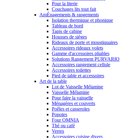
Pour la literie
Couchages lits tout fait
AmÉnagements & rangements
Isolation thermique et phonique
Tableau de bord
Tapis de cabine
Housses de sièges
Rideaux de porte et moustiquaires
Accessoires rideaux volets
Gamme d'accessoires pliables
Solutions Rangement PURVARIO
Accessoires rangement cellule
Accessoires toilettes
Pied de table et accessoires
Art de la table
Lot de Vaisselle Mélamine
Vaisselle Mélamine
Pour faire la vaisselle
Ménagères et couverts
Poêles et casseroles
Popotes
Four OMNIA
Thé ou café
Verres
Accessoires cuisine divers