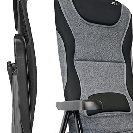
Panneaux solaires
Accessoires panneaux solaires
Batteries
Batteries Lithium
Batteries LIONTRON
Stations électriques portables
Accessoires batteries
Chargeurs de batteries
Nouveautés
Séparateurs de batteries
Déstockage
Gamme VICTRON ENERGY
Ventes Flash
Piles à combustible
Reconditionnés
Groupes Electrogènes
Nos Véhicules en concession
Convertisseurs 12V - 230V
Le Magasin
Transformateurs 230V - 12V
Concession & Véhicules
ECLAIRAGES
Nos véhicules Neufs
Ampoules et tubes fluo
Nos véhicules Occasions
Ampoules à LEDS
Le magasin
Eclairages intérieur
Eclairages extérieur
Eclairage portatif et piles
Feux de signalisation
Feux de signalisation arrière
ELECTRICITE
Avec prise USB
Prises allume-cigare 12V