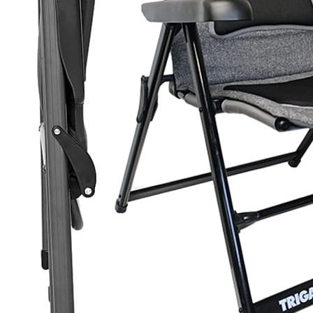
J'aime Camping-car Plus
VW collection
EQUIPEMENT EXTERIEUR
EXTERIEUR CABINE & CELLULE
Cales et stabilisation
Vérins de stabilisation
Rétroviseurs et lentilles
Bavettes de protections
Embout d'échappement
Renforts de suspension
Jantes,Pneus,Roues et accessoires
Pièces détachées équipement
Chaînes neige
ISOLATION & HIVERNAGE
Gamme CLAIRVAL
Gamme de volets ISOPLAIR
Gamme de volets THERMOCOVER
Gamme de volets VISIOPLAIR
Rideaux volets isolants intérieurs
Isolation thermique phonique
Gamme de volets BRUNNER
Rideaux volets isolants extérieurs
Housse camping-cars et caravanes
Equipement spécial HIVER
OUVERTURES & PORTES