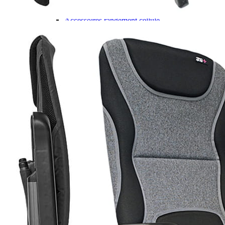
Gamme d'accessoires pliables
Solutions Rangement PURVARIO
Accessoires rangement cellule
Accessoires toilettes
Pied de table et accessoires
ART DE LA TABLE
Lot de Vaisselle Mélamine
Vaisselle Mélamine
Pour faire la vaisselle
Ménagères et couverts
Poêles et casseroles
Popotes
Four OMNIA
Thé ou café
Verres
Accessoires cuisine divers
Pour faire le ménage
Tapis anti dérapant et nappe
Poubelles
Accessoires rangement cuisine
LIBRAIRIE ET JEUX
Guides
Cartes
Jeux jouets
Animaux en camping-car