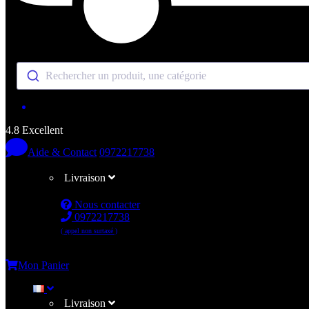
Rechercher un produit, une catégorie
4.8 Excellent
Aide & Contact
0972217738
Livraison
Nous contacter
0972217738
( appel non surtaxé )
Me connecter
Mon Panier
Livraison