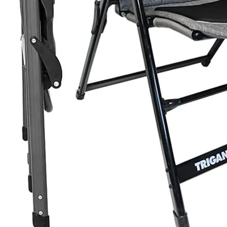
Prises intérieures 12V et 230V
Prises P17 et 230V
Prolongateurs et enrouleurs
Câbles électriques
Fusibles et cosses
Prises extérieures caravane
EQUIPEMENT INTERIEUR
EQUIPEMENT CABINE & CELLULE
Embases pivotantes
Equipement pour la cabine
Stores de cabine REMIfront
Volets isolants extérieurs
Volets isolants intérieurs
Volets isolants SOPLAIR Intermik
Pare-soleil VISIOPLAIR
SOLUTIONS de couchage
Pour la literie
Couchages lits tout fait
AMÉNAGEMENTS & RANGEMENTS
Isolation thermique et phonique
Tableau de bord
Tapis de cabine
Housses de sièges
Rideaux de porte et moustiquaires
Accessoires rideaux volets