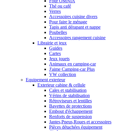
Four OMNIA
Thé ou café
Verres
Accessoires cuisine divers
Pour faire le ménage
Tapis anti dérapant et nappe
Poubelles
Accessoires rangement cuisine
Librairie et jeux
Guides
Cartes
Jeux jouets
Animaux en camping-car
J'aime Camping-car Plus
VW collection
Equipement exterieur
Exterieur cabine & cellule
Cales et stabilisation
Vérins de stabilisation
Rétroviseurs et lentilles
Bavettes de protections
Embout d'échappement
Renforts de suspension
Jantes,Pneus,Roues et accessoires
Pièces détachées équipement