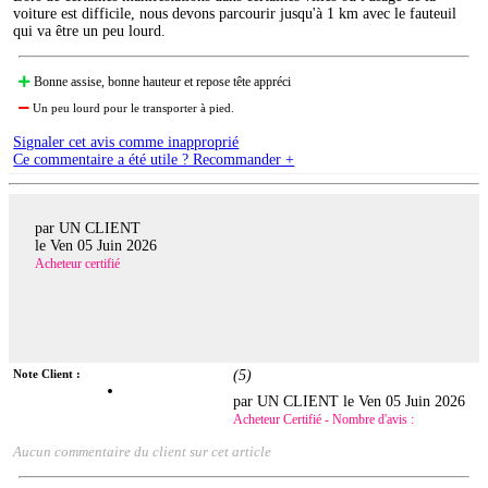
voiture est difficile, nous devons parcourir jusqu'à 1 km avec le fauteuil
qui va être un peu lourd.
Bonne assise, bonne hauteur et repose tête appréci
Un peu lourd pour le transporter à pied.
Signaler cet avis comme inapproprié
Ce commentaire a été utile ? Recommander +
par UN CLIENT
le
Ven 05 Juin 2026
Acheteur certifié
Note Client :
(
5
)
par UN CLIENT le
Ven 05 Juin 2026
Acheteur Certifié - Nombre d'avis :
Aucun commentaire du client sur cet article