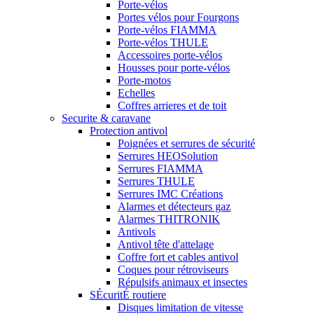
Porte-vélos
Portes vélos pour Fourgons
Porte-vélos FIAMMA
Porte-vélos THULE
Accessoires porte-vélos
Housses pour porte-vélos
Porte-motos
Echelles
Coffres arrieres et de toit
Securite & caravane
Protection antivol
Poignées et serrures de sécurité
Serrures HEOSolution
Serrures FIAMMA
Serrures THULE
Serrures IMC Créations
Alarmes et détecteurs gaz
Alarmes THITRONIK
Antivols
Antivol tête d'attelage
Coffre fort et cables antivol
Coques pour rétroviseurs
Répulsifs animaux et insectes
SÉcuritÉ routiere
Disques limitation de vitesse