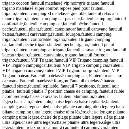
trigano cocoon,fauteuil matelassé vip noir/gris trigano,fauteuil
trigano matelassé super confort,repose pied pour fauteuil
trigano,fauteuil camping xl matelassé grenoble,fauteuil relax alu
titane trigano,fauteuil camping car pas cher,fauteuil camping,fauteuil
confortable,fauteuil, camping car,fauteuil pêche,fauteuil
peche,fauteuil pliant,fauteuil campingcar,fauteuil caravane,fauteuil
bateau,fauteuil caravaning,fauteuil fourgon,fauteuil camping
trigano,fauteuil confortable trigano,fauteuil trigano camping
car,fauteuil pêche trigano,fauteuil peche trigano,fauteuil pliant
trigano,fauteuil campingcar trigano,fauteuil caravane trigano,fauteuil
bateau trigano,fauteuil caravaning trigano,fauteuil fourgon
trigano,fauteuil VIP Trigano,fauteuil VIP Trigano camping,fauteuil
VIP Trigano campingcar,fauteuil VIP Trigano camping car,fauteuil
VIP Trigano caravane,fauteuil VIP Trigano fourgon,fauteuil VIP
Trigano bateau,Fauteuil matelassé camping car, Fauteuil matelassé
caravane,Fauteuil matelassé fourgon,Fauteuil matelassé bateau,
fauteuil sieste,fauteuil repliable, fauteuil 7 positions, fauteuil noir
pliable, fauteuil pliable 7 position,chaise de camping, fauteuil faible
ncombrement,chaise caravane, fauteuil aluminium,fauteuil
léger,chaise alu,fauteuil alu,chaise légère,chaise repliable,fauteuil
camping avec repose pied,chaise pliante camping ultra legere,chaise
pliante camping ultra legere,chaise ultra légère,chaise longue pliante
camping ultra legere,chaise de plage pliante ultra legere,siège pliant
ultra léger,chaise ultra legere,chaise pliante ultra legere,siège ultra
léger,fauteuil relax pour camping car,fauteuil camping car,fauteuil