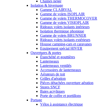
Chaînes neige
Isolation & hivernage
Gamme CLAIRVAL
Gamme de volets ISOPLAIR
Gamme de volets THERMOCOVER
Gamme de volets VISIOPLAIR
Rideaux volets isolants intérieurs
Isolation thermique phonique
Gamme de volets BRUNNER
Rideaux volets isolants extérieurs
Housse camping-cars et caravanes
Equipement spécial HIVER
Ouvertures & portes
Étanchéité et gouttières
Lanterneaux
Lanterneaux ventilés
Accessoires de lanterneaux
Aérateurs de toit
Grilles d'aération
Piéces détachées ouverture aération
Stores SNCF
Baies acryliques
Porte de coffre et portillons
Portage
Vélos à assistance électrique