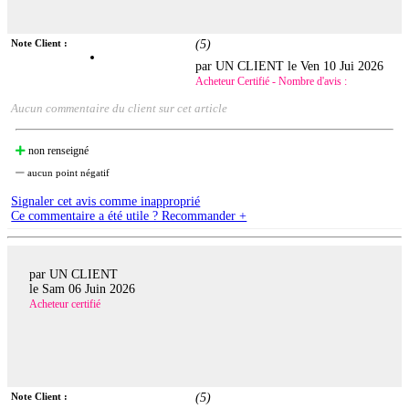
Note Client :
(
5
)
par UN CLIENT le
Ven 10 Jui 2026
Acheteur Certifié - Nombre d'avis :
Aucun commentaire du client sur cet article
non renseigné
aucun point négatif
Signaler cet avis comme inapproprié
Ce commentaire a été utile ? Recommander +
par UN CLIENT
le
Sam 06 Juin 2026
Acheteur certifié
Note Client :
(
5
)