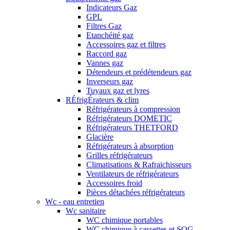
Indicateurs Gaz
GPL
Filtres Gaz
Etanchéité gaz
Accessoires gaz et filtres
Raccord gaz
Vannes gaz
Détendeurs et prédétendeurs gaz
Inverseurs gaz
Tuyaux gaz et lyres
RÉfrigÉrateurs & clim
Réfrigérateurs à compression
Réfrigérateurs DOMETIC
Réfrigérateurs THETFORD
Glacière
Réfrigérateurs à absorption
Grilles réfrigérateurs
Climatisations & Rafraichisseurs
Ventilateurs de réfrigérateurs
Accessoires froid
Pièces détachées réfrigérateurs
Wc - eau entretien
Wc sanitaire
WC chimique portables
WC chimique à cassettes et SOG