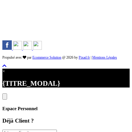
Rejoignez-nous sur les Réseaux
Propulsé avec
par
Ecommerce Solution
@ 2026 by
Pixad.fr
|
Mentions Légales
×
{TITRE_MODAL}
Espace Personnel
Déjà Client ?