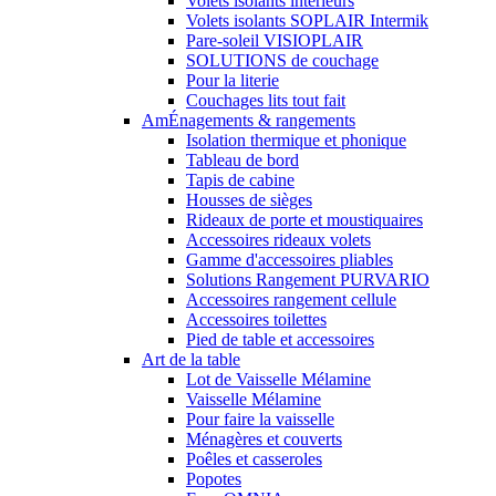
Volets isolants intérieurs
Volets isolants SOPLAIR Intermik
Pare-soleil VISIOPLAIR
SOLUTIONS de couchage
Pour la literie
Couchages lits tout fait
AmÉnagements & rangements
Isolation thermique et phonique
Tableau de bord
Tapis de cabine
Housses de sièges
Rideaux de porte et moustiquaires
Accessoires rideaux volets
Gamme d'accessoires pliables
Solutions Rangement PURVARIO
Accessoires rangement cellule
Accessoires toilettes
Pied de table et accessoires
Art de la table
Lot de Vaisselle Mélamine
Vaisselle Mélamine
Pour faire la vaisselle
Ménagères et couverts
Poêles et casseroles
Popotes