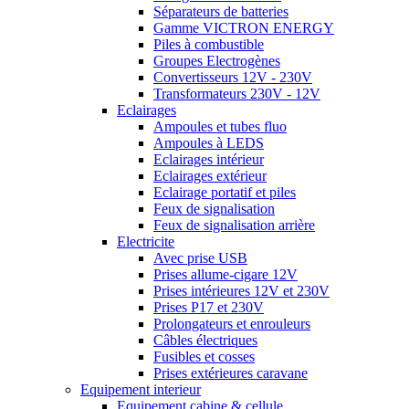
Séparateurs de batteries
Gamme VICTRON ENERGY
Piles à combustible
Groupes Electrogènes
Convertisseurs 12V - 230V
Transformateurs 230V - 12V
Eclairages
Ampoules et tubes fluo
Ampoules à LEDS
Eclairages intérieur
Eclairages extérieur
Eclairage portatif et piles
Feux de signalisation
Feux de signalisation arrière
Electricite
Avec prise USB
Prises allume-cigare 12V
Prises intérieures 12V et 230V
Prises P17 et 230V
Prolongateurs et enrouleurs
Câbles électriques
Fusibles et cosses
Prises extérieures caravane
Equipement interieur
Equipement cabine & cellule