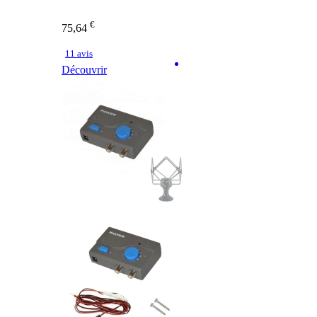
€
75,64
11 avis
Découvrir