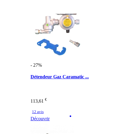
- 27%
Détendeur Gaz Caramatic ...
€
113,61
12 avis
Découvrir