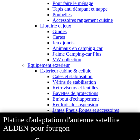
Pour faire le ménage
Tapis anti dérapant et nappe
Poubelles
Accessoires rangement cuisine
Librairie et jeux
Guides
Cartes
Jeux jouets
Animaux en camping-car
J'aime Camping-car Plus
VW collection
Equipement exterieur
Exterieur cabine & cellule
Cales et stabilisation
Vérins de stabilisation
Rétroviseurs et lentilles
Bavettes de protections
Embout d'échappement
Renforts de suspension
Jantes,Pneus,Roues et accessoires
Pièces détachées équipement
Platine d'adaptation d'antenne satellite
Chaînes neige
ALDEN pour fourgon
Isolation & hivernage
Gamme CLAIRVAL
Gamme de volets ISOPLAIR