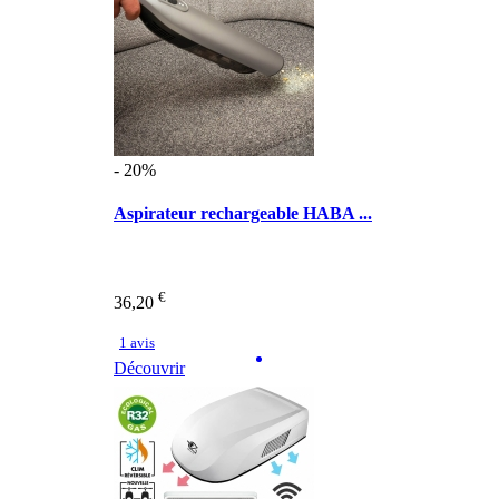
- 20%
Aspirateur rechargeable HABA ...
€
36,20
1 avis
Découvrir