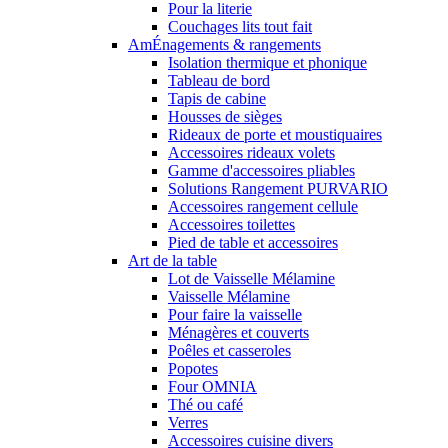
Pour la literie
Couchages lits tout fait
AmÉnagements & rangements
Isolation thermique et phonique
Tableau de bord
Tapis de cabine
Housses de sièges
Rideaux de porte et moustiquaires
Accessoires rideaux volets
Gamme d'accessoires pliables
Solutions Rangement PURVARIO
Accessoires rangement cellule
Accessoires toilettes
Pied de table et accessoires
Art de la table
Lot de Vaisselle Mélamine
Vaisselle Mélamine
Pour faire la vaisselle
Ménagères et couverts
Poêles et casseroles
Popotes
Four OMNIA
Thé ou café
Verres
Accessoires cuisine divers