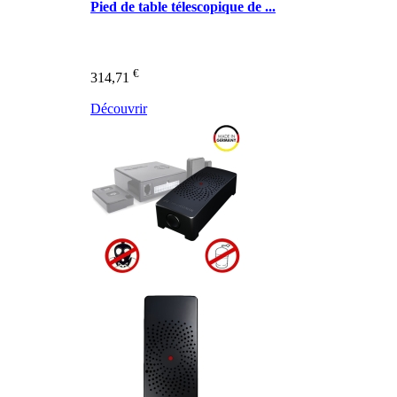
Pied de table télescopique de ...
€
314,71
Découvrir