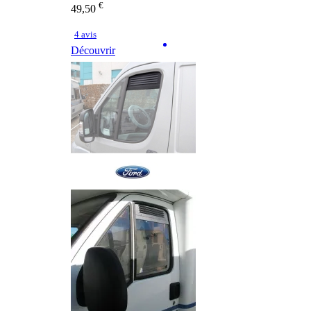
€
49,50
4 avis
Découvrir