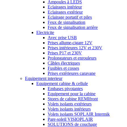
Ampoules à LEDS
Eclairages intérieur
Eclairages extérieur
Eclairage portatif et piles
Feux de signalisation
Feux de signalisation arrière
Electricite
Avec prise USB
Prises allume-cigare 12V
Prises intérieures 12V et 230V
Prises P17 et 230V
Prolongateurs et enrouleurs
Câbles électriques
Fusibles et cosses
Prises extérieures caravane
Equipement interieur
Equipement cabine & cellule
Embases pivotantes
Equipement pour la cabine
Stores de cabine REMIfront
Volets isolants extérieurs
Volets isolants intérieurs
Volets isolants SOPLAIR Intermik
Pare-soleil VISIOPLAIR
SOLUTIONS de couchage