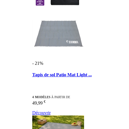
- 21%
Tapis de sol Patio Mat Light ...
4 MODÈLES
À PARTIR DE
€
49,99
Découvrir