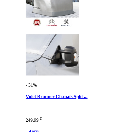
- 31%
Volet Brunner Cli-mats Split ...
€
249,99
14 avis