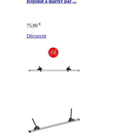
Répulsif à martre par ...
€
75,90
Découvrir