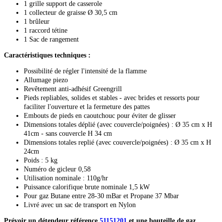
1 grille support de casserole
1 collecteur de graisse Ø 30,5 cm
1 brûleur
1 raccord tétine
1 Sac de rangement
Caractéristiques techniques :
Possibilité de régler l'intensité de la flamme
Allumage piezo
Revêtement anti-adhésif Greengrill
Pieds repliables, solides et stables - avec brides et ressorts pour
faciliter l'ouverture et la fermeture des pattes
Embouts de pieds en caoutchouc pour éviter de glisser
Dimensions totales déplié (avec couvercle/poignées) : Ø 35 cm x H
41cm - sans couvercle H 34 cm
Dimensions totales replié (avec couvercle/poignées) : Ø 35 cm x H
24cm
Poids : 5 kg
Numéro de gicleur 0,58
Utilisation nominale : 110g/hr
Puissance calorifique brute nominale 1,5 kW
Pour gaz Butane entre 28-30 mBar et Propane 37 Mbar
Livré avec un sac de transport en Nylon
Prévoir un détendeur référence
51151201
et une bouteille de gaz