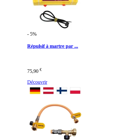
- 5%
Répulsif à martre par ...
€
75,90
Découvrir