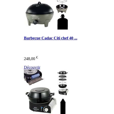
Barbecue Cadac Citi chef 40 ...
€
248,00
Découvrir