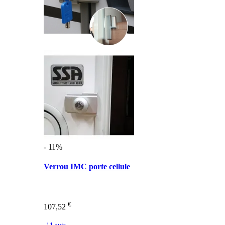
- 11%
Verrou IMC porte cellule
€
107,52
11 avis