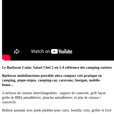
Le Barbecue Cadac Safari Chef 2 est LA référence des camping-caristes
Barbecue multifonctions portable ultra compact très pratique en
camping, pique-nique, camping-car, caravane, fourgon, mobile-
home...
4 surfaces de cuisson interchangeables : support de casserole, grill façon
grille de BBQ antiadhésive, plancha antiadhésive, et plat de cuisson /
couvercle
Brûleur puissant avec pieds pliables pour cuire, bouillir, rotir, griller et frire