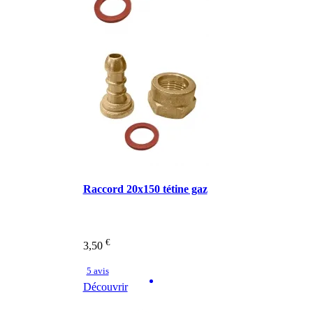
Raccord 20x150 tétine gaz
€
3,50
5 avis
Découvrir