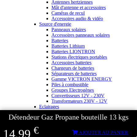
Antennes hertziennes
Mât d'antenne et accessoires
Caméras de recul
Accessoires audio & vidéo
Source d'energie
Panneaux solaires
Accessoires panneaux solaires
Batteries
Batteries Lithium
Batteries LIONTRON
Stations électriques portables
Accessoires batteries
Chargeurs de batteries
Séparateurs de batteries
Gamme VICTRON ENERGY
Piles à combustible
Groupes Electrogènes
Convertisseurs 12V - 230V
Transformateurs 230V - 12V
Eclairages
Ampoules et tubes fluo
Détendeur Gaz Propane bouteille 13 kgs
Ampoules à LEDS
Eclairages intérieur
€
Eclairages extérieur
14,99
AJOUTER AU PANIER
Eclairage portatif et piles