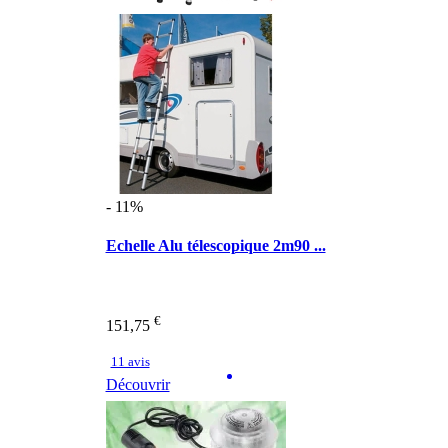
- 11%
Echelle Alu télescopique 2m90 ...
€
151,75
11 avis
Découvrir