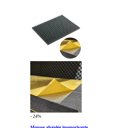
- 24%
Mousse alvéolée insonorisante ...