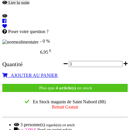
Lire la suite
Poser votre question ?
- 0 %
€
6,95
Quantité
AJOUTER AU PANIER
Plus que
4 article(s)
en stock
En Stock magasin de Saint Nabord (88)
Retrait Gratuit
3
personne(s)
regarde(nt) cet article
+ 2,99 €
livré en point relais