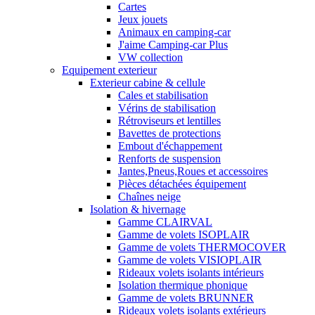
Cartes
Jeux jouets
Animaux en camping-car
J'aime Camping-car Plus
VW collection
Equipement exterieur
Exterieur cabine & cellule
Cales et stabilisation
Vérins de stabilisation
Rétroviseurs et lentilles
Bavettes de protections
Embout d'échappement
Renforts de suspension
Jantes,Pneus,Roues et accessoires
Pièces détachées équipement
Chaînes neige
Isolation & hivernage
Gamme CLAIRVAL
Gamme de volets ISOPLAIR
Gamme de volets THERMOCOVER
Gamme de volets VISIOPLAIR
Rideaux volets isolants intérieurs
Isolation thermique phonique
Gamme de volets BRUNNER
Rideaux volets isolants extérieurs