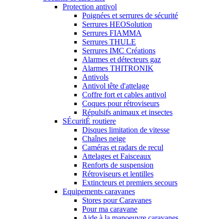
Protection antivol
Poignées et serrures de sécurité
Serrures HEOSolution
Serrures FIAMMA
Serrures THULE
Serrures IMC Créations
Alarmes et détecteurs gaz
Alarmes THITRONIK
Antivols
Antivol tête d'attelage
Coffre fort et cables antivol
Coques pour rétroviseurs
Répulsifs animaux et insectes
SÉcuritÉ routiere
Disques limitation de vitesse
Chaînes neige
Caméras et radars de recul
Attelages et Faisceaux
Renforts de suspension
Rétroviseurs et lentilles
Extincteurs et premiers secours
Equipements caravanes
Stores pour Caravanes
Pour ma caravane
Aide à la manoeuvre caravanes