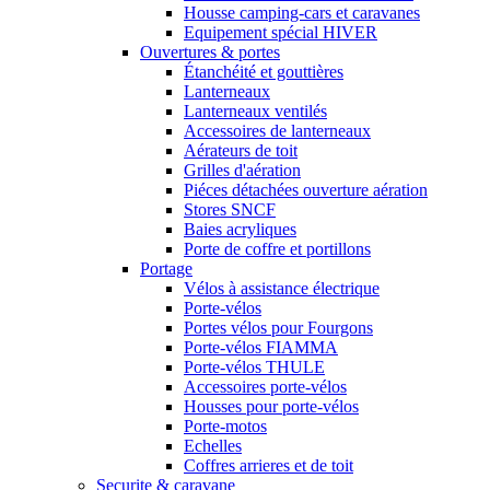
Housse camping-cars et caravanes
Equipement spécial HIVER
Ouvertures & portes
Étanchéité et gouttières
Lanterneaux
Lanterneaux ventilés
Accessoires de lanterneaux
Aérateurs de toit
Grilles d'aération
Piéces détachées ouverture aération
Stores SNCF
Baies acryliques
Porte de coffre et portillons
Portage
Vélos à assistance électrique
Porte-vélos
Portes vélos pour Fourgons
Porte-vélos FIAMMA
Porte-vélos THULE
Accessoires porte-vélos
Housses pour porte-vélos
Porte-motos
Echelles
Coffres arrieres et de toit
Securite & caravane