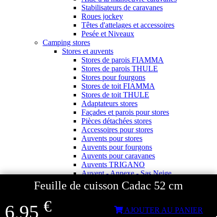
Stabilisateurs de caravanes
Roues jockey
Têtes d'attelages et accessoires
Pesée et Niveaux
Camping stores
Stores et auvents
Stores de parois FIAMMA
Stores de parois THULE
Stores pour fourgons
Stores de toit FIAMMA
Stores de toit THULE
Adaptateurs stores
Façades et parois pour stores
Pièces détachées stores
Accessoires pour stores
Auvents pour stores
Auvents pour fourgons
Auvents pour caravanes
Auvents TRIGANO
Auvent - Annexe - Sas Neige
Accessoires auvents
Feuille de cuisson Cadac 52 cm
Accessoires camping
Pour le camping
€
6,95
Douchettes extérieures
AJOUTER AU PANIER
Pour la plage