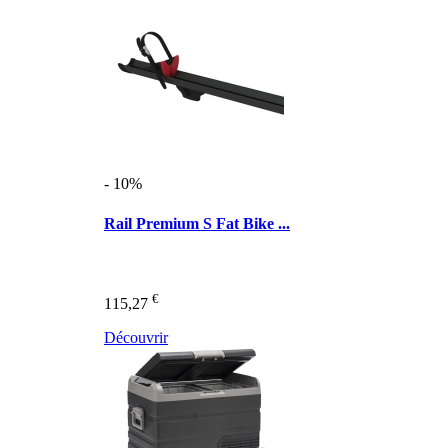
- 10%
Rail Premium S Fat Bike ...
€
115,27
Découvrir