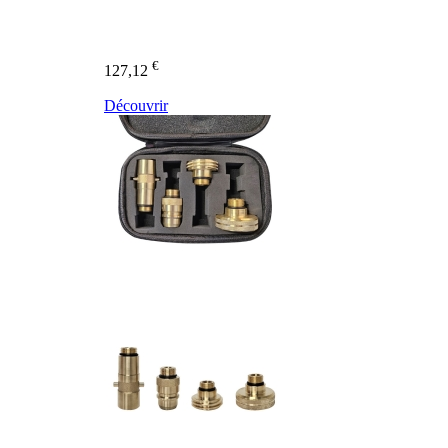
€
127,12
Découvrir