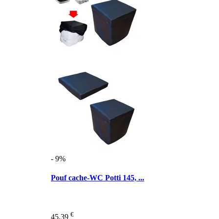
- 9%
Pouf cache-WC Potti 145, ...
€
45,39