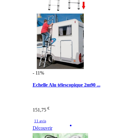
- 11%
Echelle Alu télescopique 2m90 ...
€
151,75
11 avis
Découvrir