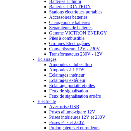
Batteries Lithium
Batteries LIONTRON
Stations électriques portables
Accessoires batteries
Chargeurs de batteries
Séparateurs de batteries
Gamme VICTRON ENERGY
Piles à combustible
Groupes Electrogènes
Convertisseurs 12V - 230V
Transformateurs 230V - 12V
Eclairages
Ampoules et tubes fluo
Ampoules à LEDS
Eclairages intérieur
Eclairages extérieur
Eclairage portatif et piles
Feux de signalisation
Feux de signalisation arrière
Electricite
Avec prise USB
Prises allume-cigare 12V
Prises intérieures 12V et 230V
Prises P17 et 230V
Prolongateurs et enrouleurs