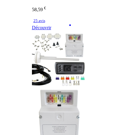
€
58,59
25 avis
Découvrir