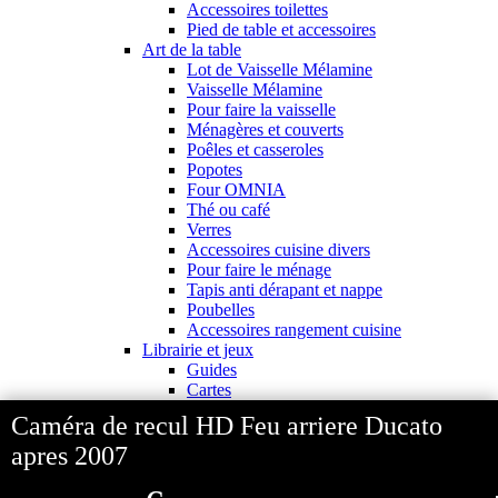
Accessoires toilettes
Pied de table et accessoires
Art de la table
Lot de Vaisselle Mélamine
Vaisselle Mélamine
Pour faire la vaisselle
Ménagères et couverts
Poêles et casseroles
Popotes
Four OMNIA
Thé ou café
Verres
Accessoires cuisine divers
Pour faire le ménage
Tapis anti dérapant et nappe
Poubelles
Accessoires rangement cuisine
Librairie et jeux
Guides
Cartes
Jeux jouets
Caméra de recul HD Feu arriere Ducato
Animaux en camping-car
J'aime Camping-car Plus
apres 2007
VW collection
Equipement exterieur