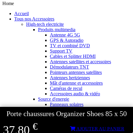
Home
Accueil
Tous nos Accessoires
High-tech electricite
Produits multimedia
Antenne 4G 5G
GPS & Autoradio
TV et combiné DVD
Support TV
Cables et Splitter HDMI
Antennes satellites et accessoires
Démodulateurs TNT
Pointeurs antennes satellites
Antennes hertziennes
Mât d'antenne et accessoires
Caméras de recul
Accessoires audio & vidéo
Source d'energie
Panneaux solaires
Accessoires panneaux solaires
Porte chaussures Organizer Shoes 85 x 50
Batteries
Batteries Lithium
€
Batteries LIONTRON
37,80
AJOUTER AU PANIER
Stations électriques portables