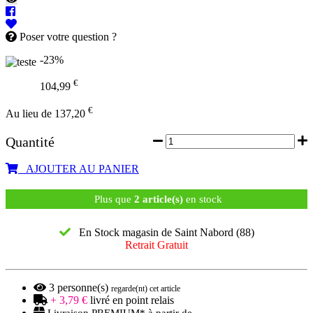
Poser votre question ?
-23%
€
104,99
€
Au lieu de 137,20
Quantité
AJOUTER AU PANIER
Plus que
2 article(s)
en stock
En Stock magasin de Saint Nabord (88)
Retrait Gratuit
3
personne(s)
regarde(nt) cet article
+ 3,79 €
livré en point relais
Livraison PREMIUM* à partir de