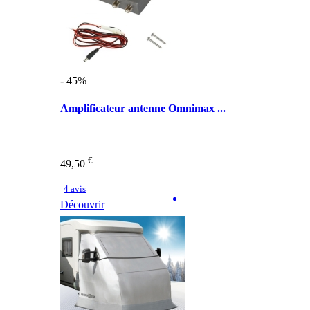
- 45%
Amplificateur antenne Omnimax ...
€
49,50
4 avis
Découvrir