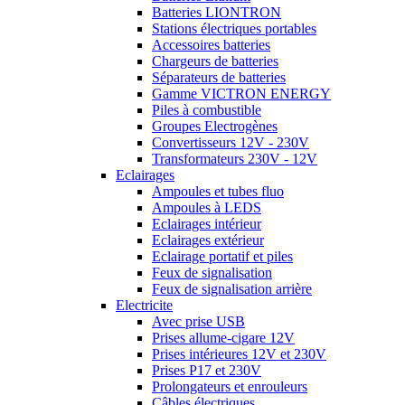
Batteries LIONTRON
Stations électriques portables
Accessoires batteries
Chargeurs de batteries
Séparateurs de batteries
Gamme VICTRON ENERGY
Piles à combustible
Groupes Electrogènes
Convertisseurs 12V - 230V
Transformateurs 230V - 12V
Eclairages
Ampoules et tubes fluo
Ampoules à LEDS
Eclairages intérieur
Eclairages extérieur
Eclairage portatif et piles
Feux de signalisation
Feux de signalisation arrière
Electricite
Avec prise USB
Prises allume-cigare 12V
Prises intérieures 12V et 230V
Prises P17 et 230V
Prolongateurs et enrouleurs
Câbles électriques