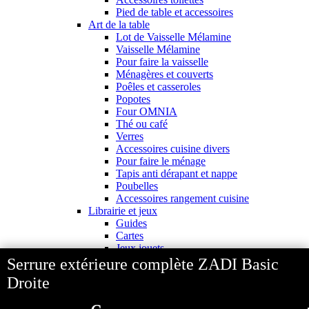
Pied de table et accessoires
Art de la table
Lot de Vaisselle Mélamine
Vaisselle Mélamine
Pour faire la vaisselle
Ménagères et couverts
Poêles et casseroles
Popotes
Four OMNIA
Thé ou café
Verres
Accessoires cuisine divers
Pour faire le ménage
Tapis anti dérapant et nappe
Poubelles
Accessoires rangement cuisine
Librairie et jeux
Guides
Cartes
Jeux jouets
Animaux en camping-car
Serrure extérieure complète ZADI Basic
J'aime Camping-car Plus
Droite
VW collection
Equipement exterieur