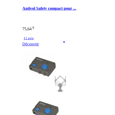
Antivol Safety compact pour ...
€
75,64
11 avis
Découvrir