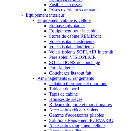
Fusibles et cosses
Prises extérieures caravane
Equipement interieur
Equipement cabine & cellule
Embases pivotantes
Equipement pour la cabine
Stores de cabine REMIfront
Volets isolants extérieurs
Volets isolants intérieurs
Volets isolants SOPLAIR Intermik
Pare-soleil VISIOPLAIR
SOLUTIONS de couchage
Pour la literie
Couchages lits tout fait
AmÉnagements & rangements
Isolation thermique et phonique
Tableau de bord
Tapis de cabine
Housses de sièges
Rideaux de porte et moustiquaires
Accessoires rideaux volets
Gamme d'accessoires pliables
Solutions Rangement PURVARIO
Accessoires rangement cellule
Accessoires toilettes