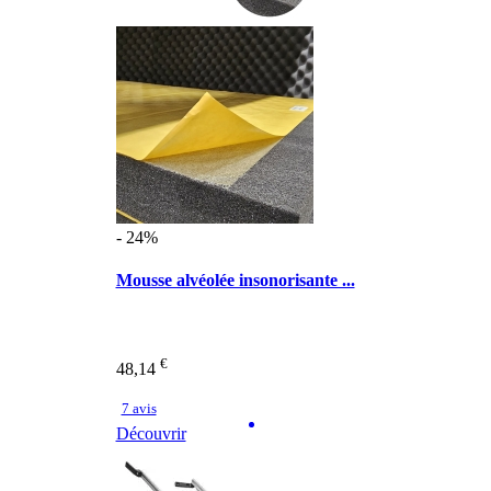
- 24%
Mousse alvéolée insonorisante ...
€
48,14
7 avis
Découvrir