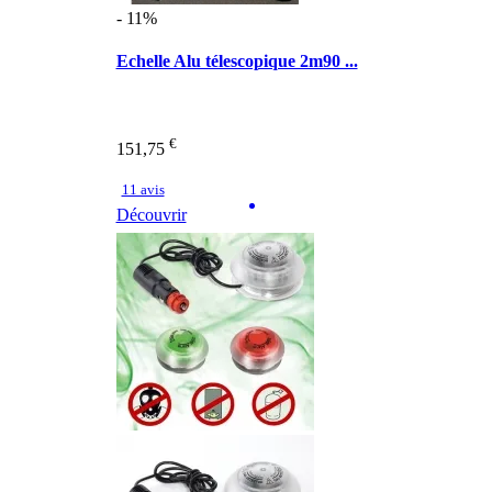
- 11%
Echelle Alu télescopique 2m90 ...
€
151,75
11 avis
Découvrir