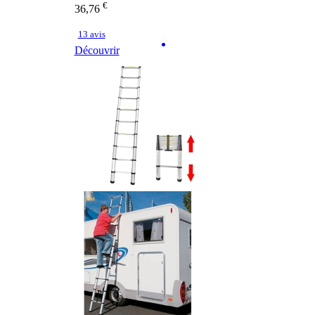
€
36,76
13 avis
Découvrir