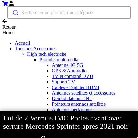
Rechercher un produit, une catégorie
Retour
Home
Accueil
Tous nos Accessoires
High-tech electricite
Produits multimedia
Antenne 4G 5G
GPS & Autoradio
TV et combiné DVD
Support TV
Cables et Splitter HDMI
Antennes satellites et accessoires
Démodulateurs TNT
Pointeurs antennes satellites
Antennes hertziennes
Mât d'antenne et accessoires
Lot de 2 Verrous IMC Portes avant avec
Caméras de recul
serrure Mercedes Sprinter après 2021 noir
Accessoires audio & vidéo
Source d'energie
Panneaux solaires