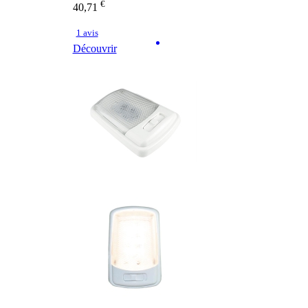
€
40,71
1 avis
Découvrir