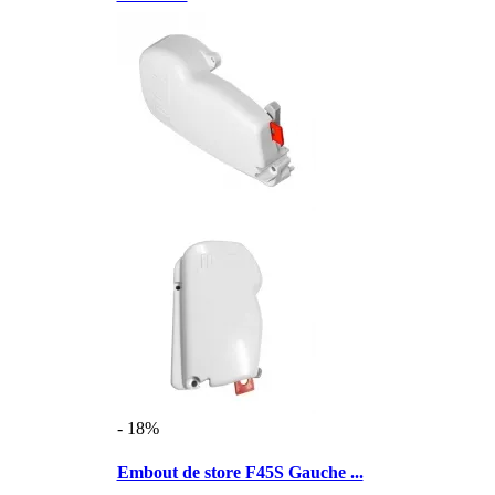
- 18%
Embout de store F45S Gauche ...