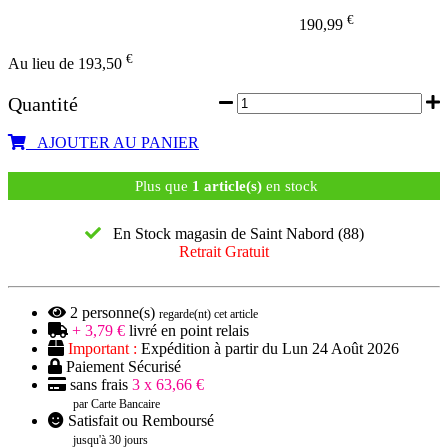
€
190,99
€
Au lieu de 193,50
Quantité
AJOUTER AU PANIER
Plus que
1 article(s)
en stock
En Stock magasin de Saint Nabord (88)
Retrait Gratuit
2
personne(s)
regarde(nt) cet article
+ 3,79 €
livré en point relais
Important :
Expédition à partir du Lun 24 Août 2026
Paiement Sécurisé
sans frais
3 x 63,66 €
par Carte Bancaire
Satisfait ou Remboursé
jusqu'à 30 jours