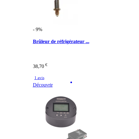
- 9%
Brûleur de réfrigérateur ...
€
38,70
1 avis
Découvrir