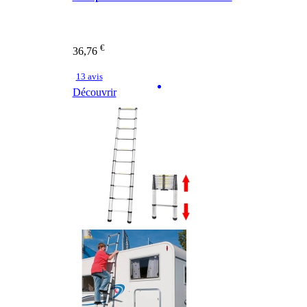
€
36,76
13 avis
Découvrir