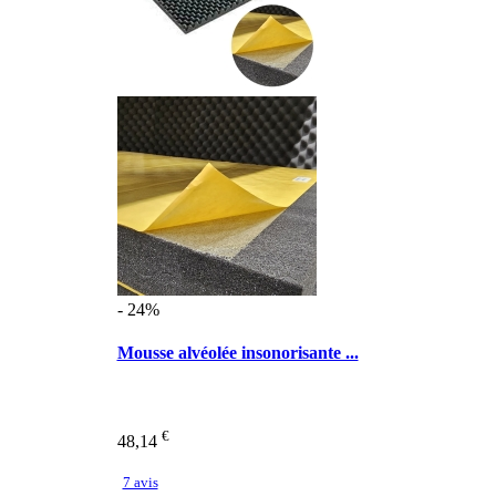
- 24%
Mousse alvéolée insonorisante ...
€
48,14
7 avis