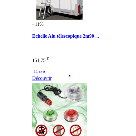
- 11%
Echelle Alu télescopique 2m90 ...
€
151,75
11 avis
Découvrir