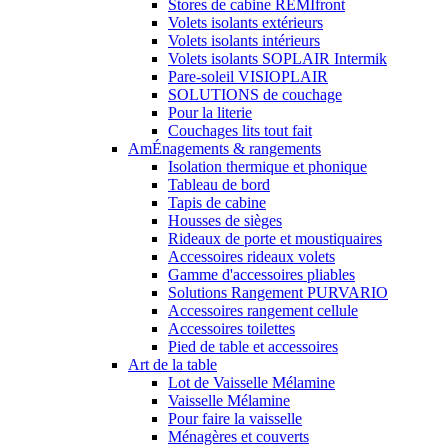
Stores de cabine REMIfront
Volets isolants extérieurs
Volets isolants intérieurs
Volets isolants SOPLAIR Intermik
Pare-soleil VISIOPLAIR
SOLUTIONS de couchage
Pour la literie
Couchages lits tout fait
AmÉnagements & rangements
Isolation thermique et phonique
Tableau de bord
Tapis de cabine
Housses de sièges
Rideaux de porte et moustiquaires
Accessoires rideaux volets
Gamme d'accessoires pliables
Solutions Rangement PURVARIO
Accessoires rangement cellule
Accessoires toilettes
Pied de table et accessoires
Art de la table
Lot de Vaisselle Mélamine
Vaisselle Mélamine
Pour faire la vaisselle
Ménagères et couverts