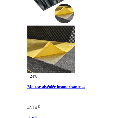
- 24%
Mousse alvéolée insonorisante ...
€
48,14
7 avis