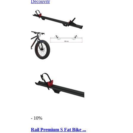
Découvrir
- 10%
Rail Premium S Fat Bike ...